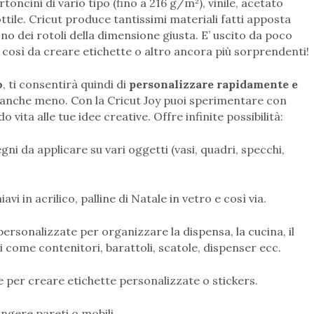
toncini di vario tipo (fino a 216 g/m²), vinile, acetato
ottile. Cricut produce tantissimi materiali fatti apposta
ono dei rotoli della dimensione giusta. E’ uscito da poco
ut, così da creare etichette o altro ancora più sorprendenti!
o
, ti consentirà quindi di
personalizzare rapidamente e
anche meno. Con la Cricut Joy puoi sperimentare con
 vita alle tue idee creative. Offre infinite possibilità:
egni da applicare su vari oggetti (vasi, quadri, specchi,
vi in acrilico, palline di Natale in vetro e così via.
personalizzate per organizzare la dispensa, la cucina, il
 come contenitori, barattoli, scatole, dispenser ecc.
ile per creare etichette personalizzate o stickers.
ingere pareti o mobili.