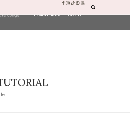
ser-agent
rate usage
LEARN MORE
GOT IT
 TUTORIAL
de