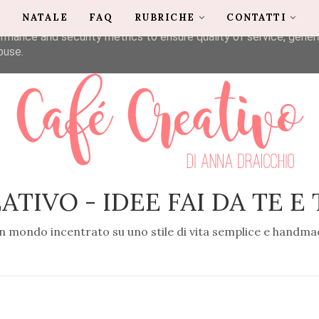
G
NATALE
FAQ
RUBRICHE
CONTATTI
liver its services and to analyze traffic. Your IP address and u
rmance and security metrics to ensure quality of service, gene
buse.
ATIVO - IDEE FAI DA TE E
n mondo incentrato su uno stile di vita semplice e handma