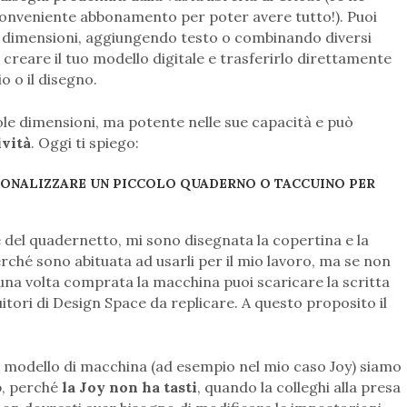
conveniente abbonamento per poter avere tutto!). Puoi
le dimensioni, aggiungendo testo o combinando diversi
i creare il tuo modello digitale e trasferirlo direttamente
io o il disegno.
le dimensioni, ma potente nelle sue capacità e può
ività
. Oggi ti spiego:
SONALIZZARE UN PICCOLO QUADERNO O TACCUINO PER
 del quadernetto, mi sono disegnata la copertina e la
rché sono abituata ad usarli per il mio lavoro, ma se non
una volta comprata la macchina puoi scaricare la scritta
ruitori di Design Space da replicare. A questo proposito il
o modello di macchina (ad esempio nel mio caso Joy) siamo
pp, perché
la Joy non ha tasti
, quando la colleghi alla presa