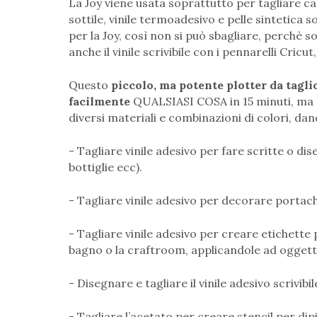
La Joy viene usata soprattutto per tagliare car
sottile, vinile termoadesivo e pelle sintetica s
per la Joy, così non si può sbagliare, perchè s
anche il vinile scrivibile con i pennarelli Cric
Questo
piccolo, ma potente plotter da tagli
facilmente
QUALSIASI COSA in 15 minuti, ma 
diversi materiali e combinazioni di colori, dando
- Tagliare vinile adesivo per fare scritte o dis
bottiglie ecc).
- Tagliare vinile adesivo per decorare portachia
- Tagliare vinile adesivo per creare etichette 
bagno o la craftroom, applicandole ad oggetti
- Disegnare e tagliare il vinile adesivo scrivib
- Tagliare l’acetato per creare stencil per dip