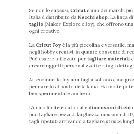
Se non lo sapessi,
Cricut
è uno dei marchi più 
Italia è distribuito da
Necchi shop
. La linea d
taglio
(Maker, Explore e Joy), che offrono una
ogni creativo.
La
Cricut Jo
y
è la più piccolina e versatile,
negli hobby creativi, in quanto consente di rea
Può essere utilizzata per
tagliare materiali
c
creare oggetti personalizzati e ritagli dettagl
Attenzione, la Joy non taglia soltanto, ma gra
pennarello al posto della lama. Ha molte potenz
ben sperimentate anche io.
L'unico limite è dato dalle
dimensioni di ciò 
può tagliare pezzi di larghezza massima di 10
tagli ripetuti arrivando a tagliare strisce lun