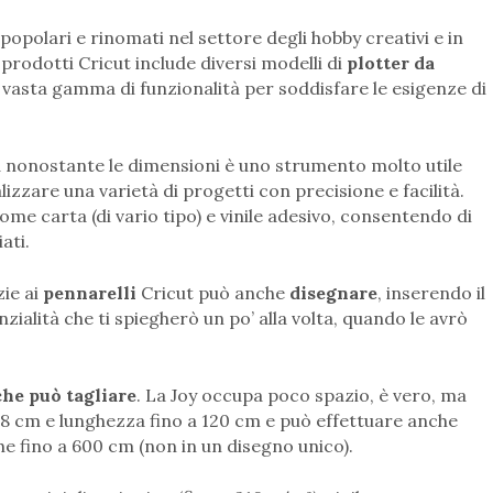
popolari e rinomati nel settore degli hobby creativi e in
i prodotti Cricut include diversi modelli di
plotter da
 vasta gamma di funzionalità per soddisfare le esigenze di
 ma nonostante le dimensioni è uno strumento molto utile
lizzare una varietà di progetti con precisione e facilità.
ome carta (di vario tipo) e vinile adesivo, consentendo di
iati.
zie ai
pennarelli
Cricut può anche
disegnare
, inserendo il
ialità che ti spiegherò un po’ alla volta, quando le avrò
che può tagliare
. La Joy occupa poco spazio, è vero, ma
,8 cm e lunghezza fino a 120 cm e può effettuare anche
ghe fino a 600 cm (non in un disegno unico).