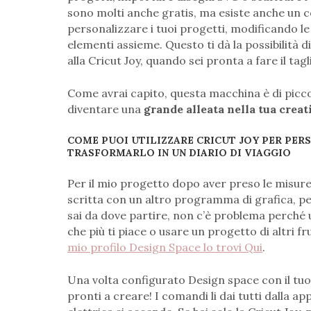
sono molti anche gratis, ma esiste anche un 
personalizzare i tuoi progetti, modificando 
elementi assieme. Questo ti dà la possibilità d
alla Cricut Joy, quando sei pronta a fare il tagl
Come avrai capito, questa macchina è di picco
diventare una
grande alleata nella tua creat
COME PUOI UTILIZZARE CRICUT JOY PER PER
TRASFORMARLO IN UN DIARIO DI VIAGGIO
Per il mio progetto dopo aver preso le misure
scritta con un altro programma di grafica, pe
sai da dove partire, non c’è problema perché 
che più ti piace o usare un progetto di altri f
mio profilo Design Space lo trovi Qui
.
Una volta configurato Design space con il tu
pronti a creare! I comandi li dai tutti dalla a