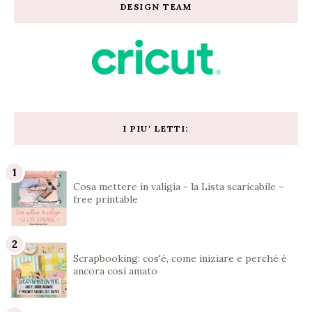
DESIGN TEAM
I PIU' LETTI:
Cosa mettere in valigia - la Lista scaricabile –
free printable
Scrapbooking: cos'è, come iniziare e perché è
ancora così amato