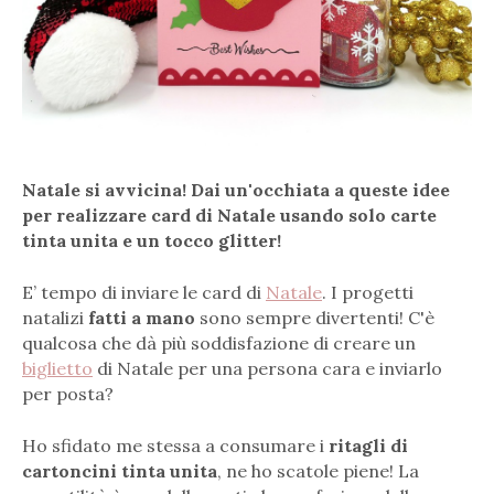
Natale
si avvicina
!
D
ai un'occhiata a quest
e
ide
e
per realizzare
card
di Natale
usando solo carte
tinta unita e un tocco glitter
!
E’ tempo di inviare le card di
Natale
. I progetti
natalizi
fatti a mano
sono sempre divertenti! C'è
qualcosa che dà più soddisfazione di creare un
biglietto
di Natale per una persona cara e inviarlo
per posta?
Ho sfidato me stessa a consumare i
ritagli di
cartoncini tinta unita
, ne ho scatole piene! La