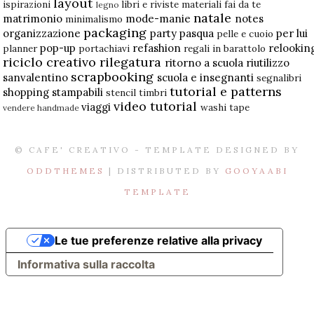
layout
ispirazioni
libri e riviste
materiali fai da te
legno
natale
matrimonio
mode-manie
notes
minimalismo
packaging
organizzazione
party
pasqua
per lui
pelle e cuoio
pop-up
refashion
relookin
planner
portachiavi
regali in barattolo
riciclo creativo
rilegatura
ritorno a scuola
riutilizzo
scrapbooking
sanvalentino
scuola e insegnanti
segnalibri
tutorial e patterns
shopping
stampabili
stencil
timbri
video tutorial
viaggi
washi tape
vendere handmade
© CAFE' CREATIVO - TEMPLATE DESIGNED BY
ODDTHEMES
| DISTRIBUTED BY
GOOYAABI
TEMPLATE
Le tue preferenze relative alla privacy
Informativa sulla raccolta