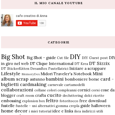
IL MIO CANALE YOUTUBE
CATEGORIE
Big Shot
DIY
Big Shot - guide
DI
Cut file
DIY Guest post
DT Sizzix
in giro nel web
DT Clique International
DT Krea
Iniziare a scrappare
DT StickerKitten
DreamBox
Fustellatrici
Lifestyle
Mini
Midori Traveler's Notebook
MemoryDex
album scrap
bambini
card -
autunno
bomboniere
borse
biglietti
cardmaking
carnevale
cartamodelli
collaborazioni
cornici
cose da
collane
colori
compleanni
corsi
cucito
blogger
crafts
craft room
decluttering
dolci ricette
feltro
embossing
free download
explosion box
fotoritocco
fustelle
guide
halloween
fustelle - usi alternativi
gomma crepla
home decor
idee e links
i miei tutorial
ikea
indirizzi utili