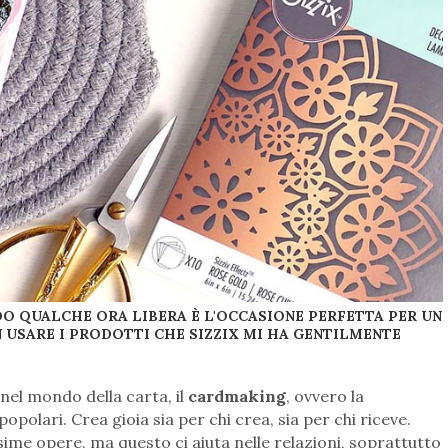
DO QUALCHE ORA LIBERA È L'OCCASIONE PERFETTA PER UN
N USARE I PRODOTTI CHE SIZZIX MI HA GENTILMENTE
nel mondo della carta, il
cardmaking
, ovvero la
opolari. Crea gioia sia per chi crea, sia per chi riceve.
ssime opere, ma questo ci aiuta nelle relazioni, soprattutto