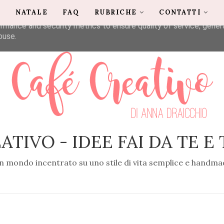
G
NATALE
FAQ
RUBRICHE
CONTATTI
liver its services and to analyze traffic. Your IP address and u
rmance and security metrics to ensure quality of service, gene
buse.
ATIVO - IDEE FAI DA TE E
n mondo incentrato su uno stile di vita semplice e handma