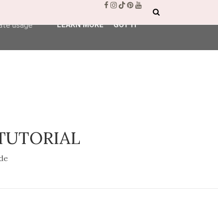
ser-agent
rate usage
LEARN MORE
GOT IT
 TUTORIAL
de