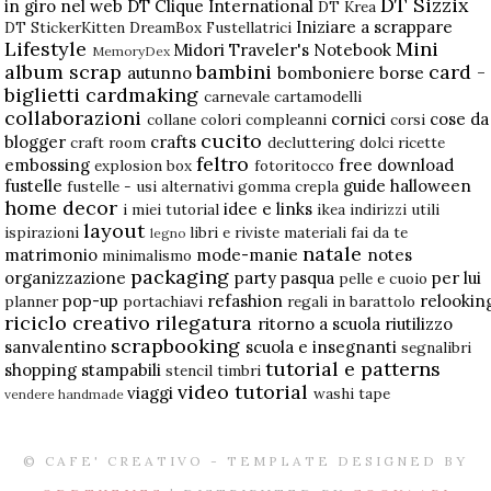
DT Sizzix
in giro nel web
DT Clique International
DT Krea
Iniziare a scrappare
DT StickerKitten
DreamBox
Fustellatrici
Lifestyle
Mini
Midori Traveler's Notebook
MemoryDex
album scrap
bambini
card -
autunno
bomboniere
borse
biglietti
cardmaking
carnevale
cartamodelli
collaborazioni
cornici
cose da
collane
colori
compleanni
corsi
cucito
blogger
crafts
craft room
decluttering
dolci ricette
feltro
embossing
free download
explosion box
fotoritocco
fustelle
guide
halloween
fustelle - usi alternativi
gomma crepla
home decor
idee e links
i miei tutorial
ikea
indirizzi utili
layout
ispirazioni
libri e riviste
materiali fai da te
legno
natale
matrimonio
mode-manie
notes
minimalismo
packaging
organizzazione
party
pasqua
per lui
pelle e cuoio
pop-up
refashion
relookin
planner
portachiavi
regali in barattolo
riciclo creativo
rilegatura
ritorno a scuola
riutilizzo
scrapbooking
sanvalentino
scuola e insegnanti
segnalibri
tutorial e patterns
shopping
stampabili
stencil
timbri
video tutorial
viaggi
washi tape
vendere handmade
© CAFE' CREATIVO - TEMPLATE DESIGNED BY