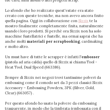
tue card, mini album o altri progetti scrap.
Lo sfondo che ho realizzato quest'estate era stato
creato con queste tecniche, ma non avevo ancora finito
quella pagina. Oggi in collaborazione con
Sizzix
te la
mostro finalmente completamente finita, naturalmente
usando i loro prodotti. Sì perchè ora Sizzix non ha solo
macchine fustellatrici e fustelle, ma ormai saprai che ha
anche molti
materiali per scrapbooking
, cardmaking
e molto altro.
Un must have di tutte le scrapper è infatti l'
embosser
(pistola ad aria calda) quello di Sizzix si chiama Tool -
Heat Tool, Dual Speed (663386).
Sempre di Sizzix nei negozi trovi tantissime polveri da
embossing come il comodo set da 3 pezzi classici Sizzix
Accessory – Embossing Powders, 3PK (Silver, Gold,
Clear) (663057) .
Per questo sfondo ho usato la polvere da embossing
trasparente, in modo che la timbrata (embossata con il