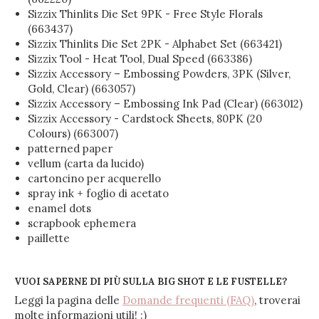
Sizzix Thinlits Die Set 9PK - Free Style Florals
(663437)
Sizzix Thinlits Die Set 2PK - Alphabet Set (663421)
Sizzix Tool - Heat Tool, Dual Speed (663386)
Sizzix Accessory – Embossing Powders, 3PK (Silver,
Gold, Clear) (663057)
Sizzix Accessory – Embossing Ink Pad (Clear) (663012)
Sizzix Accessory - Cardstock Sheets, 80PK (20
Colours) (663007)
patterned paper
vellum (carta da lucido)
cartoncino per acquerello
spray ink + foglio di acetato
enamel dots
scrapbook ephemera
paillette
VUOI SAPERNE DI PIÙ SULLA BIG SHOT E LE FUSTELLE?
Leggi la pagina delle
Domande frequenti (FAQ)
, troverai
molte informazioni utili! :)