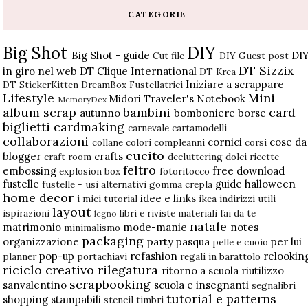
CATEGORIE
Big Shot
DIY
Big Shot - guide
DI
Cut file
DIY Guest post
DT Sizzix
in giro nel web
DT Clique International
DT Krea
Iniziare a scrappare
DT StickerKitten
DreamBox
Fustellatrici
Lifestyle
Mini
Midori Traveler's Notebook
MemoryDex
album scrap
bambini
card -
autunno
bomboniere
borse
biglietti
cardmaking
carnevale
cartamodelli
collaborazioni
cornici
cose da
collane
colori
compleanni
corsi
cucito
blogger
crafts
craft room
decluttering
dolci ricette
feltro
embossing
free download
explosion box
fotoritocco
fustelle
guide
halloween
fustelle - usi alternativi
gomma crepla
home decor
idee e links
i miei tutorial
ikea
indirizzi utili
layout
ispirazioni
libri e riviste
materiali fai da te
legno
natale
matrimonio
mode-manie
notes
minimalismo
packaging
organizzazione
party
pasqua
per lui
pelle e cuoio
pop-up
refashion
relookin
planner
portachiavi
regali in barattolo
riciclo creativo
rilegatura
ritorno a scuola
riutilizzo
scrapbooking
sanvalentino
scuola e insegnanti
segnalibri
tutorial e patterns
shopping
stampabili
stencil
timbri