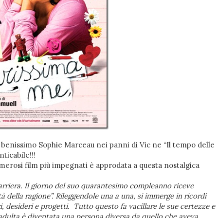
benissimo Sophie Marceau nei panni di Vic ne “Il tempo delle
ticabile!!!
merosi film più impegnati è approdata a questa nostalgica
rriera. Il giorno del suo quarantesimo compleanno riceve
’età della ragione”. Rileggendole una a una, si immerge in ricordi
, desideri e progetti. Tutto questo fa vacillare le sue certezze e
a adulta è diventata una persona diversa da quello che aveva