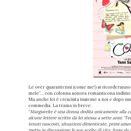
Le over quarantenni (come me!) si ricorderanno 
mele”… con colonna sonora romanticona indimen
Ma anche lei è cresciuta insieme a noi e dopo nu
commedia. La trama in breve:
“
Marguerite è una donna dedita unicamente alla ca
alcune lettere scritte da lei stessa a sette anni: “l
tenuti nascosti, situazioni dimenticate, primi amori
mette in discussione le sue scelte di vita: forse d