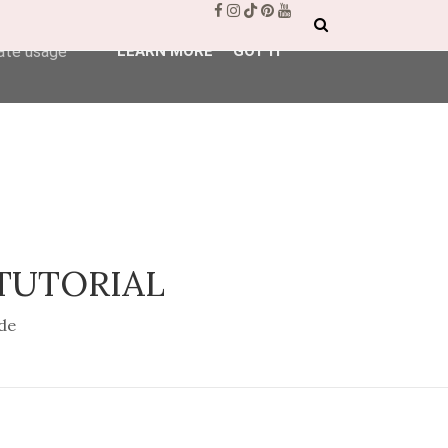
ser-agent
rate usage
LEARN MORE
GOT IT
 TUTORIAL
de