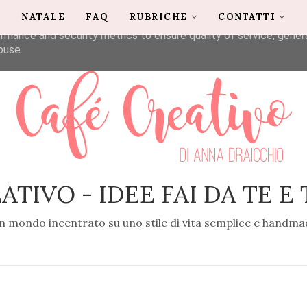
G
NATALE
FAQ
RUBRICHE
CONTATTI
liver its services and to analyze traffic. Your IP address and u
rmance and security metrics to ensure quality of service, gene
buse.
ATIVO - IDEE FAI DA TE E
n mondo incentrato su uno stile di vita semplice e handma