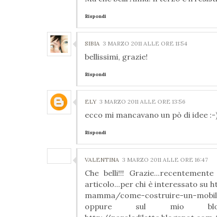
Rispondi
SIBIA
3 MARZO 2011 ALLE ORE 11:54
bellissimi, grazie!
Rispondi
ELY
3 MARZO 2011 ALLE ORE 13:56
ecco mi mancavano un pò di idee :-) 
Rispondi
VALENTINA
3 MARZO 2011 ALLE ORE 16:47
Che belli!!! Grazie...recenteme
articolo...per chi è interessato 
mamma/come-costruire-un-mobil
oppure sul mio blo