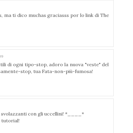
, ma ti dico muchas graciasss por lo link di The
09
latili di ogni tipo-stop, adoro la nuova "veste" del
losamente-stop, tua Fata-non-più-fumosa!
 svolazzanti con gli uccellini! *____*
tutorial!