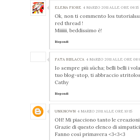
ELENA FIORE
4 MARZO 2011 ALLE ORE 06:15
Ok, non ti commento los tutorialsss
red thread !
Miiiiii, beddissimo è!
Rispondi
FATA BISLACCA
4 MARZO 2011 ALLE ORE 08:
Io sempre più sücha; belli belli i vo
tuo blog-stop, ti abbraccio strito
Cathy
Rispondi
UNKNOWN
4 MARZO 2011 ALLE ORE 10:15
OH! Mi piacciono tanto le creazioni
Grazie di questo elenco di simpatici 
Fanno così primavera <3<3<3