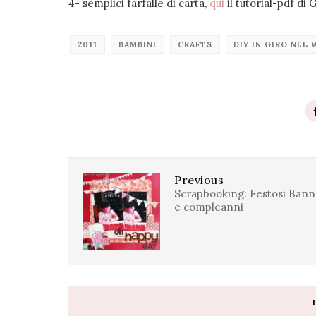
4- semplici farfalle di carta,
qui
il tutorial-pdf di 
2011
BAMBINI
CRAFTS
DIY IN GIRO NEL 
Previous
Scrapbooking: Festosi Bann
e compleanni