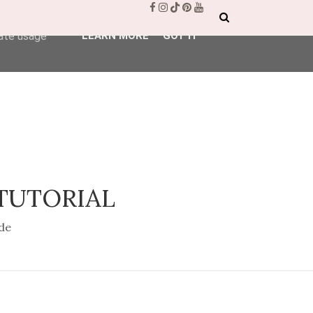
ser-agent
rate usage
LEARN MORE
GOT IT
 TUTORIAL
de