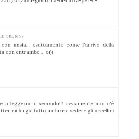
/2011/02/una-giostrina-di-carta-per-il-
LE ORE 16:59
 con ansia... esattamente come l'arrivo della
a con entrambe... ;o)))
 a leggermi il secondo!!! ovviamente non c'è
tter mi ha già fatto andare a vedere gli uccellini