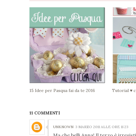
15 Idee per Pasqua fai da te 2016
Tutorial ♥ 
11 COMMENTI
UNKNOWN
3 MARZO 2011 ALLE ORE 11:23
Ma che belli Anna! Il terzo è irresi