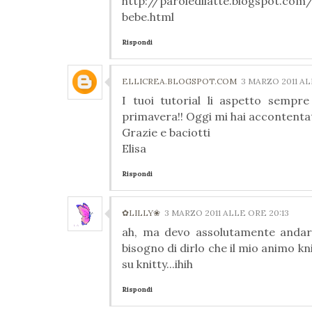
http://paroledilatte.blogspot.com
bebe.html
Rispondi
ELLICREA.BLOGSPOT.COM
3 MARZO 2011 AL
I tuoi tutorial li aspetto sempre
primavera!! Oggi mi hai accontentat
Grazie e baciotti
Elisa
Rispondi
✿LILLY❀
3 MARZO 2011 ALLE ORE 20:13
ah, ma devo assolutamente andare
bisogno di dirlo che il mio animo kni
su knitty...ihih
Rispondi