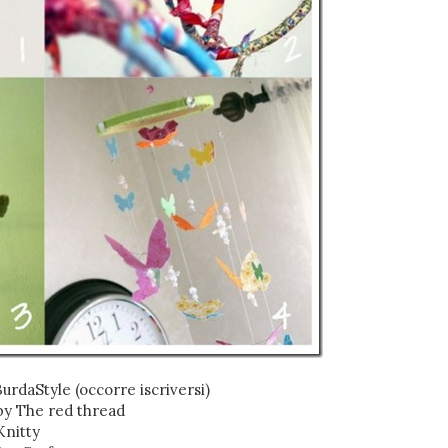
urdaStyle (occorre iscriversi)
y The red thread
Knitty