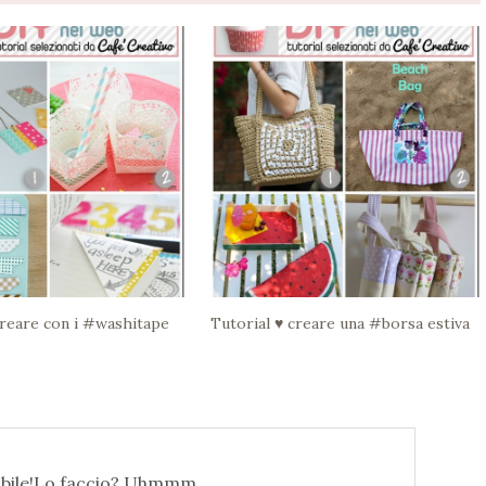
creare con i #washitape
Tutorial ♥ creare una #borsa estiva
stibile!Lo faccio? Uhmmm...