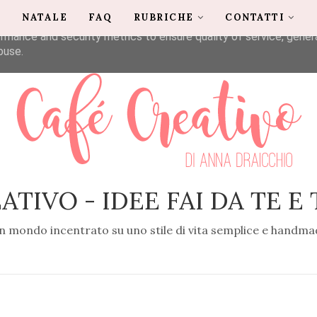
G
NATALE
FAQ
RUBRICHE
CONTATTI
liver its services and to analyze traffic. Your IP address and u
rmance and security metrics to ensure quality of service, gene
buse.
ATIVO - IDEE FAI DA TE E
n mondo incentrato su uno stile di vita semplice e handma