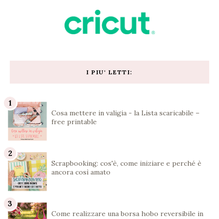
I PIU' LETTI:
Cosa mettere in valigia - la Lista scaricabile –
free printable
Scrapbooking: cos'è, come iniziare e perché è
ancora così amato
Come realizzare una borsa hobo reversibile in