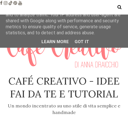
This site uses cookies from Google to deliver its services
and to analyze traffic. Your IP address and user-agent are
shared with Google along with performance and security
metrics to ensure quality of service, generate usage
statistics, and to detect and address abuse.
LEARN MORE
GOT IT
CAFÉ CREATIVO - IDEE
FAI DA TE E TUTORIAL
Un mondo incentrato su uno stile di vita semplice e
handmade