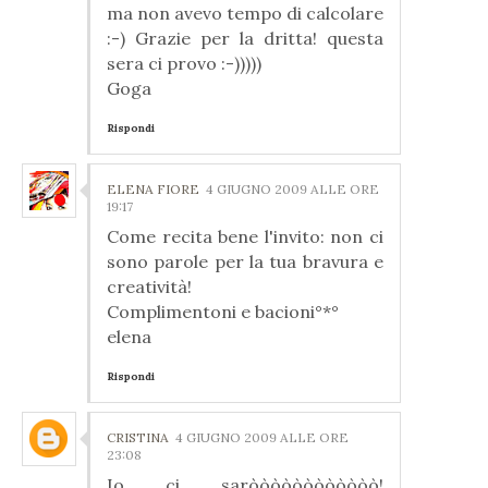
ma non avevo tempo di calcolare
:-) Grazie per la dritta! questa
sera ci provo :-)))))
Goga
Rispondi
ELENA FIORE
4 GIUGNO 2009 ALLE ORE
19:17
Come recita bene l'invito: non ci
sono parole per la tua bravura e
creatività!
Complimentoni e bacioni°*°
elena
Rispondi
CRISTINA
4 GIUGNO 2009 ALLE ORE
23:08
Io ci saròòòòòòòòòòòò!