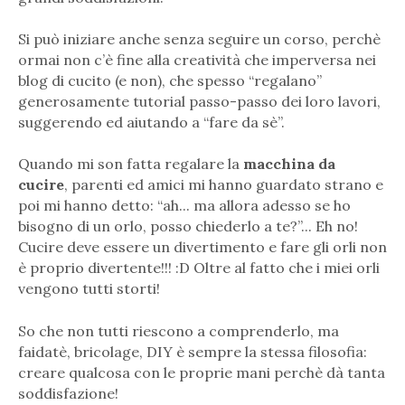
Si può iniziare anche senza seguire un corso, perchè
ormai non c’è fine alla creatività che imperversa nei
blog di cucito (e non), che spesso “regalano”
generosamente tutorial passo-passo dei loro lavori,
suggerendo ed aiutando a “fare da sè”.
Quando mi son fatta regalare la
macchina da
cucire
, parenti ed amici mi hanno guardato strano e
poi mi hanno detto: “ah... ma allora adesso se ho
bisogno di un orlo, posso chiederlo a te?”... Eh no!
Cucire deve essere un divertimento e fare gli orli non
è proprio divertente!!! :D Oltre al fatto che i miei orli
vengono tutti storti!
So che non tutti riescono a comprenderlo, ma
faidatè, bricolage, DIY
è sempre la stessa filosofia:
creare qualcosa con le proprie mani perchè dà
tanta
soddisfazione
!