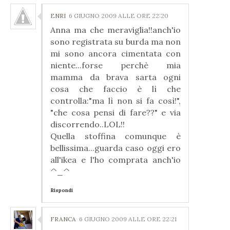
ENRI
6 GIUGNO 2009 ALLE ORE 22:20
Anna ma che meraviglia!!anch'io
sono registrata su burda ma non
mi sono ancora cimentata con
niente...forse perchè mia
mamma da brava sarta ogni
cosa che faccio è lì che
controlla:"ma lì non si fa così!",
"che cosa pensi di fare??" e via
discorrendo..LOL!!
Quella stoffina comunque è
bellissima...guarda caso oggi ero
all'ikea e l'ho comprata anch'io
^_^
Rispondi
FRANCA
6 GIUGNO 2009 ALLE ORE 22:21