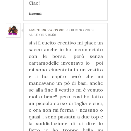
Ciao!
Rispondi
AMICHESCRAPPOSE
6 GIUGNO 2009
ALLE ORE 19:56
si si il cucito creativo mi piace un
sacco anche io ho incominciato
con le borse.. però senza
cartamodelle inventavo io , poi
mi sono cimentata in un vestito
e li ho capito però che mi
mancavano un pò di basi, anche
se alla fine il vestito mi è venuto
molto bene!! però così ho fatto
un piccolo corso di taglia e cuci,
e ora non mi ferma + nessuno o
quasi... sono passata a due top e
la soddisfazione di di dire lo
fatto io ho troppo bella mi