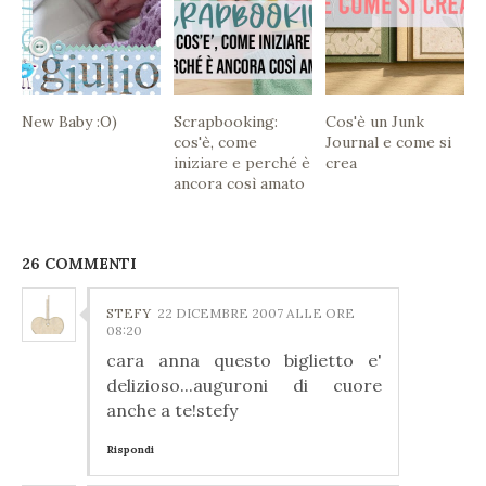
New Baby :O)
Scrapbooking:
Cos'è un Junk
cos'è, come
Journal e come si
iniziare e perché è
crea
ancora così amato
26 COMMENTI
STEFY
22 DICEMBRE 2007 ALLE ORE
08:20
cara anna questo biglietto e'
delizioso...auguroni di cuore
anche a te!stefy
Rispondi