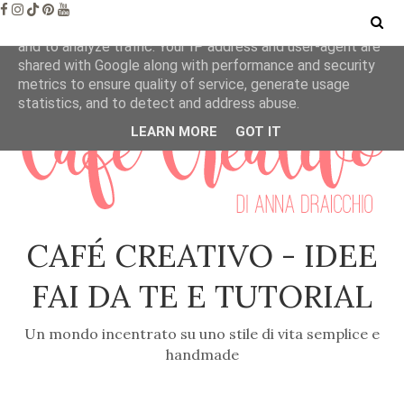
This site uses cookies from Google to deliver its services
and to analyze traffic. Your IP address and user-agent are
shared with Google along with performance and security
metrics to ensure quality of service, generate usage
statistics, and to detect and address abuse.
LEARN MORE
GOT IT
CAFÉ CREATIVO - IDEE
FAI DA TE E TUTORIAL
Un mondo incentrato su uno stile di vita semplice e
handmade