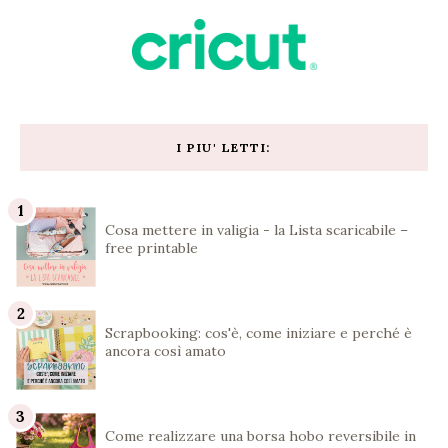
I PIU' LETTI:
Cosa mettere in valigia - la Lista scaricabile –
free printable
Scrapbooking: cos'è, come iniziare e perché è
ancora così amato
Come realizzare una borsa hobo reversibile in