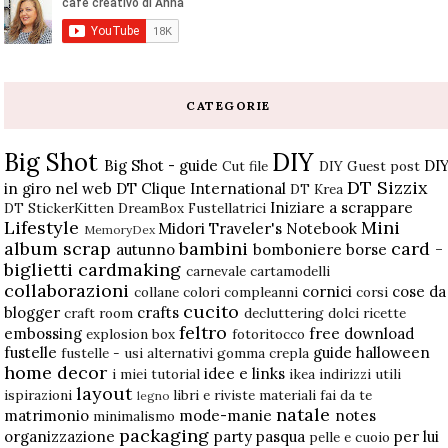
CATEGORIE
Big Shot
DIY
Big Shot - guide
DI
Cut file
DIY Guest post
DT Sizzix
in giro nel web
DT Clique International
DT Krea
Iniziare a scrappare
DT StickerKitten
DreamBox
Fustellatrici
Lifestyle
Mini
Midori Traveler's Notebook
MemoryDex
album scrap
bambini
card -
autunno
bomboniere
borse
biglietti
cardmaking
carnevale
cartamodelli
collaborazioni
cornici
cose da
collane
colori
compleanni
corsi
cucito
blogger
crafts
craft room
decluttering
dolci ricette
feltro
embossing
free download
explosion box
fotoritocco
fustelle
guide
halloween
fustelle - usi alternativi
gomma crepla
home decor
idee e links
i miei tutorial
ikea
indirizzi utili
layout
ispirazioni
libri e riviste
materiali fai da te
legno
natale
matrimonio
mode-manie
notes
minimalismo
packaging
organizzazione
party
pasqua
per lui
pelle e cuoio