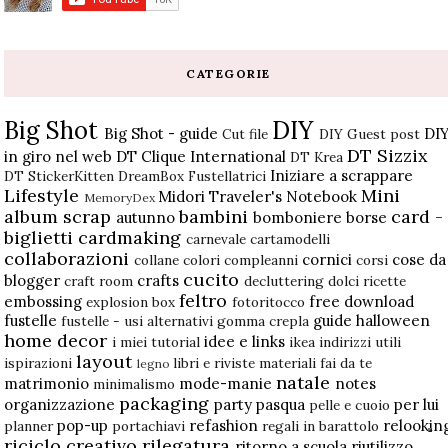
CATEGORIE
Big Shot
DIY
Big Shot - guide
DI
Cut file
DIY Guest post
DT Sizzix
in giro nel web
DT Clique International
DT Krea
Iniziare a scrappare
DT StickerKitten
DreamBox
Fustellatrici
Lifestyle
Mini
Midori Traveler's Notebook
MemoryDex
album scrap
bambini
card -
autunno
bomboniere
borse
biglietti
cardmaking
carnevale
cartamodelli
collaborazioni
cornici
cose da
collane
colori
compleanni
corsi
cucito
blogger
crafts
craft room
decluttering
dolci ricette
feltro
embossing
free download
explosion box
fotoritocco
fustelle
guide
halloween
fustelle - usi alternativi
gomma crepla
home decor
idee e links
i miei tutorial
ikea
indirizzi utili
layout
ispirazioni
libri e riviste
materiali fai da te
legno
natale
matrimonio
mode-manie
notes
minimalismo
packaging
organizzazione
party
pasqua
per lui
pelle e cuoio
pop-up
refashion
relookin
planner
portachiavi
regali in barattolo
riciclo creativo
rilegatura
ritorno a scuola
riutilizzo