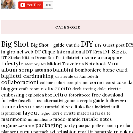
CATEGORIE
Big Shot
DIY
Big Shot - guide
DI
Cut file
DIY Guest post
DT Sizzix
in giro nel web
DT Clique International
DT Krea
Iniziare a scrappare
DT StickerKitten
DreamBox
Fustellatrici
Lifestyle
Mini
Midori Traveler's Notebook
MemoryDex
album scrap
bambini
card -
autunno
bomboniere
borse
biglietti
cardmaking
carnevale
cartamodelli
collaborazioni
cornici
cose da
collane
colori
compleanni
corsi
cucito
blogger
crafts
craft room
decluttering
dolci ricette
feltro
embossing
free download
explosion box
fotoritocco
fustelle
guide
halloween
fustelle - usi alternativi
gomma crepla
home decor
idee e links
i miei tutorial
ikea
indirizzi utili
layout
ispirazioni
libri e riviste
materiali fai da te
legno
natale
matrimonio
mode-manie
notes
minimalismo
packaging
organizzazione
party
pasqua
per lui
pelle e cuoio
pop-up
refashion
relookin
planner
portachiavi
regali in barattolo