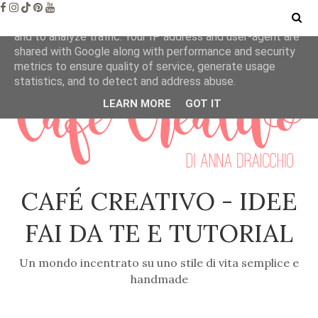
This site uses cookies from Google to deliver its services
and to analyze traffic. Your IP address and user-agent are
shared with Google along with performance and security
metrics to ensure quality of service, generate usage
statistics, and to detect and address abuse.
LEARN MORE
GOT IT
CAFÉ CREATIVO - IDEE
FAI DA TE E TUTORIAL
Un mondo incentrato su uno stile di vita semplice e
handmade