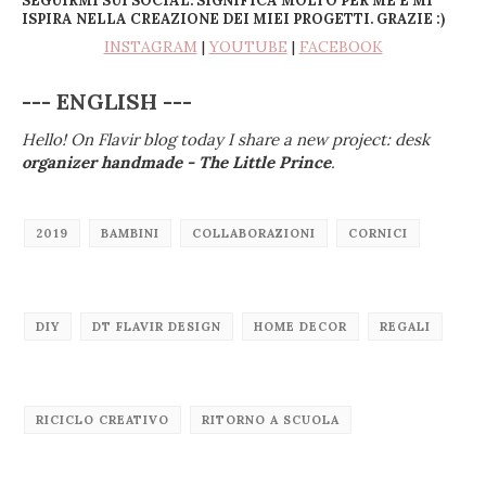
SEGUIRMI SUI SOCIAL. SIGNIFICA MOLTO PER ME E MI
ISPIRA NELLA CREAZIONE DEI MIEI PROGETTI. GRAZIE :)
INSTAGRAM
|
YOUTUBE
|
FACEBOOK
--- ENGLISH ---
Hello! On Flavir blog
today I share a new project: desk
organizer handmade - The Little Prince
.
2019
BAMBINI
COLLABORAZIONI
CORNICI
DIY
DT FLAVIR DESIGN
HOME DECOR
REGALI
RICICLO CREATIVO
RITORNO A SCUOLA