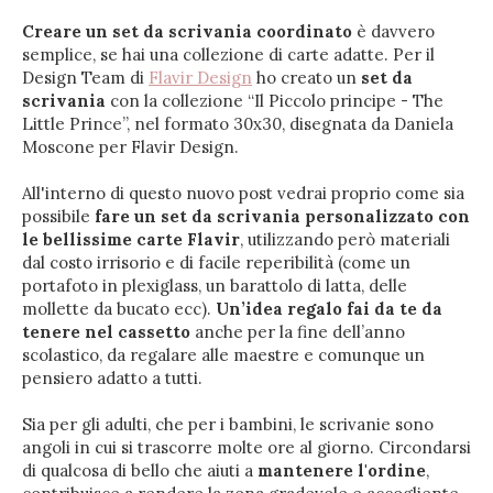
Creare un set da scrivania coordinato
è davvero
semplice, se hai una collezione di carte adatte. Per il
Design Team di
Flavir Design
ho creato un
set da
scrivania
con la collezione “Il Piccolo principe - The
Little Prince”, nel formato 30x30, disegnata da Daniela
Moscone per Flavir Design.
All'interno di questo nuovo post vedrai proprio come sia
possibile
fare un set da scrivania personalizzato con
le bellissime carte Flavir
, utilizzando però materiali
dal costo irrisorio e di facile reperibilità (come un
portafoto in plexiglass, un barattolo di latta, delle
mollette da bucato ecc).
Un’idea regalo fai da te da
tenere nel cassetto
anche per la fine dell’anno
scolastico, da regalare alle maestre e comunque un
pensiero adatto a tutti.
Sia per gli adulti, che per i bambini, le scrivanie sono
angoli in cui si trascorre molte ore al giorno. Circondarsi
di qualcosa di bello che aiuti a
mantenere l'ordine
,