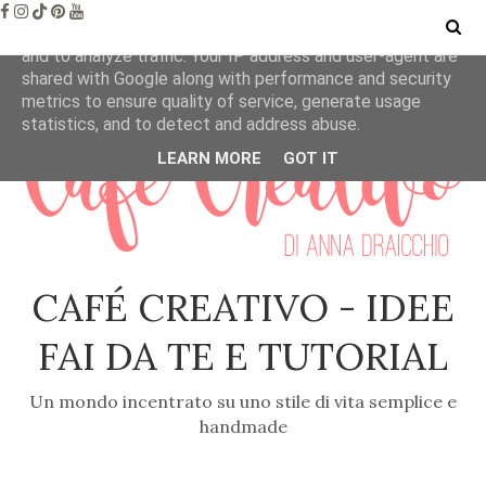
This site uses cookies from Google to deliver its services
and to analyze traffic. Your IP address and user-agent are
shared with Google along with performance and security
metrics to ensure quality of service, generate usage
statistics, and to detect and address abuse.
LEARN MORE
GOT IT
CAFÉ CREATIVO - IDEE
FAI DA TE E TUTORIAL
Un mondo incentrato su uno stile di vita semplice e
handmade