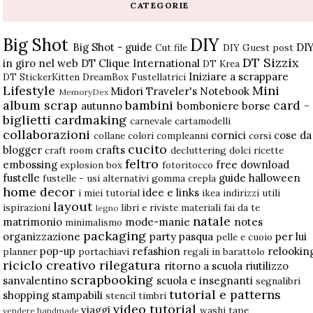
CATEGORIE
Big Shot
DIY
Big Shot - guide
DI
Cut file
DIY Guest post
DT Sizzix
in giro nel web
DT Clique International
DT Krea
Iniziare a scrappare
DT StickerKitten
DreamBox
Fustellatrici
Lifestyle
Mini
Midori Traveler's Notebook
MemoryDex
album scrap
bambini
card -
autunno
bomboniere
borse
biglietti
cardmaking
carnevale
cartamodelli
collaborazioni
cornici
cose da
collane
colori
compleanni
corsi
cucito
blogger
crafts
craft room
decluttering
dolci ricette
feltro
embossing
free download
explosion box
fotoritocco
fustelle
guide
halloween
fustelle - usi alternativi
gomma crepla
home decor
idee e links
i miei tutorial
ikea
indirizzi utili
layout
ispirazioni
libri e riviste
materiali fai da te
legno
natale
matrimonio
mode-manie
notes
minimalismo
packaging
organizzazione
party
pasqua
per lui
pelle e cuoio
pop-up
refashion
relookin
planner
portachiavi
regali in barattolo
riciclo creativo
rilegatura
ritorno a scuola
riutilizzo
scrapbooking
sanvalentino
scuola e insegnanti
segnalibri
tutorial e patterns
shopping
stampabili
stencil
timbri
video tutorial
viaggi
washi tape
vendere handmade