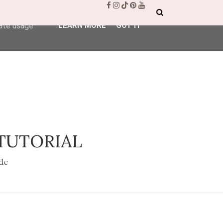
ser-agent
rate usage
LEARN MORE
GOT IT
 TUTORIAL
de