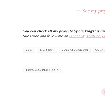
***See my proj
You can check all my projects by clicking this li
Subscribe and follow me on
Facebook
,
Youtube
,
G
2017
BIG SHOT
COLLABORAZIONI
CORNI
TUTORIAL PER SIZZIX