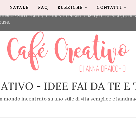
G
NATALE
FAQ
RUBRICHE
CONTATTI
liver its services and to analyze traffic. Your IP address and u
rmance and security metrics to ensure quality of service, gene
buse.
ATIVO - IDEE FAI DA TE E
n mondo incentrato su uno stile di vita semplice e handma