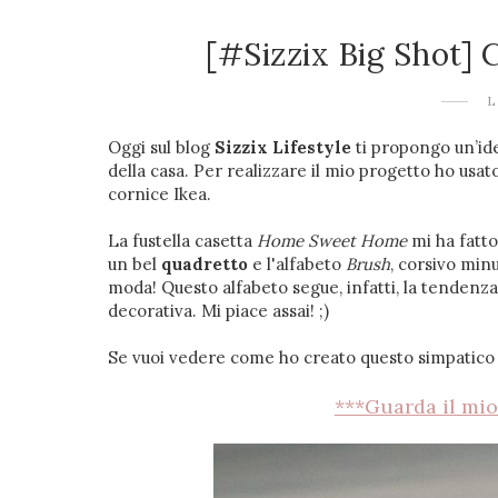
[#Sizzix Big Shot
L
Oggi sul blog
Sizzix Lifestyle
ti propongo un’idea
della casa. Per realizzare il mio progetto ho usato
cornice Ikea.
La fustella casetta
Home Sweet Home
mi ha fatto
un bel
quadretto
e l'alfabeto
Brush
, corsivo minu
moda! Questo alfabeto segue, infatti, la tendenz
decorativa. Mi piace assai! ;)
Se vuoi vedere come ho creato questo simpatico qu
***Guarda il mio