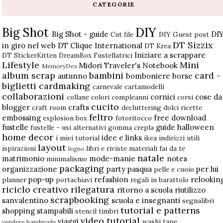
CATEGORIE
Big Shot
DIY
Big Shot - guide
DI
Cut file
DIY Guest post
DT Sizzix
in giro nel web
DT Clique International
DT Krea
Iniziare a scrappare
DT StickerKitten
DreamBox
Fustellatrici
Lifestyle
Mini
Midori Traveler's Notebook
MemoryDex
album scrap
bambini
card -
autunno
bomboniere
borse
biglietti
cardmaking
carnevale
cartamodelli
collaborazioni
cornici
cose da
collane
colori
compleanni
corsi
cucito
blogger
crafts
craft room
decluttering
dolci ricette
feltro
embossing
free download
explosion box
fotoritocco
fustelle
guide
halloween
fustelle - usi alternativi
gomma crepla
home decor
idee e links
i miei tutorial
ikea
indirizzi utili
layout
ispirazioni
libri e riviste
materiali fai da te
legno
natale
matrimonio
mode-manie
notes
minimalismo
packaging
organizzazione
party
pasqua
per lui
pelle e cuoio
pop-up
refashion
relookin
planner
portachiavi
regali in barattolo
riciclo creativo
rilegatura
ritorno a scuola
riutilizzo
scrapbooking
sanvalentino
scuola e insegnanti
segnalibri
tutorial e patterns
shopping
stampabili
stencil
timbri
video tutorial
viaggi
washi tape
vendere handmade