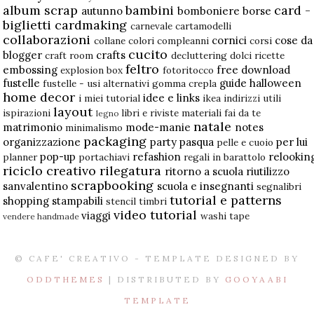
album scrap
bambini
card -
autunno
bomboniere
borse
biglietti
cardmaking
carnevale
cartamodelli
collaborazioni
cornici
cose da
collane
colori
compleanni
corsi
cucito
blogger
crafts
craft room
decluttering
dolci ricette
feltro
embossing
free download
explosion box
fotoritocco
fustelle
guide
halloween
fustelle - usi alternativi
gomma crepla
home decor
idee e links
i miei tutorial
ikea
indirizzi utili
layout
ispirazioni
libri e riviste
materiali fai da te
legno
natale
matrimonio
mode-manie
notes
minimalismo
packaging
organizzazione
party
pasqua
per lui
pelle e cuoio
pop-up
refashion
relookin
planner
portachiavi
regali in barattolo
riciclo creativo
rilegatura
ritorno a scuola
riutilizzo
scrapbooking
sanvalentino
scuola e insegnanti
segnalibri
tutorial e patterns
shopping
stampabili
stencil
timbri
video tutorial
viaggi
washi tape
vendere handmade
© CAFE' CREATIVO - TEMPLATE DESIGNED BY
ODDTHEMES
| DISTRIBUTED BY
GOOYAABI
TEMPLATE