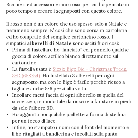
Bicchieri ed accessori erano rossi, per cui ho pensato in
poco tempo a creare i segnaposti con questo colore.
Il rosso non è un colore che uso spesso, solo a Natale e
nemmeno sempre! E’ così che sono corsa in cartoleria
ed ho comprato del semplice cartoncino rosso. I
simpatici
alberelli di Natale
sono usciti fuori così:
Prima di fustellare ho “lanciato” col pennello qualche
goccia di colore acrilico bianco direttamente sul
cartoncino.
La fustella usata è
Sizzix Bigz Die - Christmas Trees,
3-D (658754)
. Ho fustellato 3 alberelli per ogni
segnaposto, ma con le Bigz è facile perchè riesco a
tagliare anche 5-6 pezzi alla volta.
Incollare metà faccia di ogni alberello su quella del
successivo, in modo tale da riuscire a far stare in piedi
da solo l'albero 3D.
Ho aggiunto poi qualche paillette a forma di stellina
per un tocco di luce.
Infine, ho stampato i nomi con il font del momento e
li ho ritagliati a bandierina e incollati sulla punta