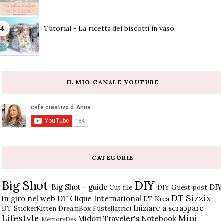
Tutorial - La ricetta dei biscotti in vaso
IL MIO CANALE YOUTUBE
CATEGORIE
Big Shot
DIY
Big Shot - guide
DI
Cut file
DIY Guest post
DT Sizzix
in giro nel web
DT Clique International
DT Krea
Iniziare a scrappare
DT StickerKitten
DreamBox
Fustellatrici
Lifestyle
Mini
Midori Traveler's Notebook
MemoryDex