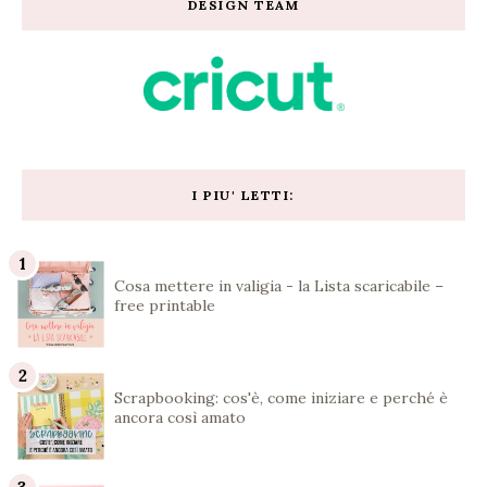
DESIGN TEAM
I PIU' LETTI:
Cosa mettere in valigia - la Lista scaricabile –
free printable
Scrapbooking: cos'è, come iniziare e perché è
ancora così amato