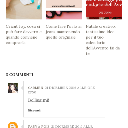
Cricut Joy: cosa si
Come fare l'orlo ai
Natale creativo:
può fare davvero e
jeans mantenendo
tantissime idee
quando conviene
quello originale
per il tuo
comprarla
calendario
dell’Avvento fai da
te
3 COMMENTI
CARMEN
21 DICEMBRE 2016 ALLE ORE
12:50
Bellissimi!
Rispondi
FABY À POIS
21 DICEMBRE 2016 ALLE