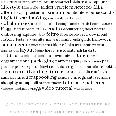
Iniziare a scrappare
DT StickerKitten
DreamBox
Fustellatrici
Lifestyle
Mini
Midori Traveler's Notebook
MemoryDex
album scrap
bambini
card -
autunno
bomboniere
borse
biglietti
cardmaking
carnevale
cartamodelli
collaborazioni
cornici
cose da
collane
colori
compleanni
corsi
cucito
blogger
crafts
craft room
decluttering
dolci ricette
feltro
embossing
free download
explosion box
fotoritocco
fustelle
guide
halloween
fustelle - usi alternativi
gomma crepla
home decor
idee e links
i miei tutorial
ikea
indirizzi utili
layout
ispirazioni
libri e riviste
materiali fai da te
legno
natale
matrimonio
mode-manie
notes
minimalismo
packaging
organizzazione
party
pasqua
per lui
pelle e cuoio
pop-up
refashion
relookin
planner
portachiavi
regali in barattolo
riciclo creativo
rilegatura
ritorno a scuola
riutilizzo
scrapbooking
sanvalentino
scuola e insegnanti
segnalibri
tutorial e patterns
shopping
stampabili
stencil
timbri
video tutorial
viaggi
washi tape
vendere handmade
© CAFE' CREATIVO - TEMPLATE DESIGNED BY
ODDTHEMES
| DISTRIBUTED BY
GOOYAABI