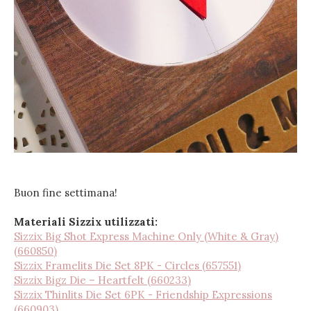
Buon fine settimana!
Materiali Sizzix utilizzati:
Sizzix Big Shot Express Machine Only (White & Gray)
(660850)
Sizzix Framelits Die Set 8PK - Circles (657551)
Sizzix Bigz Die – Heartfelt (660233)
Sizzix Thinlits Die Set 6PK - Friendship Expressions
(660903)