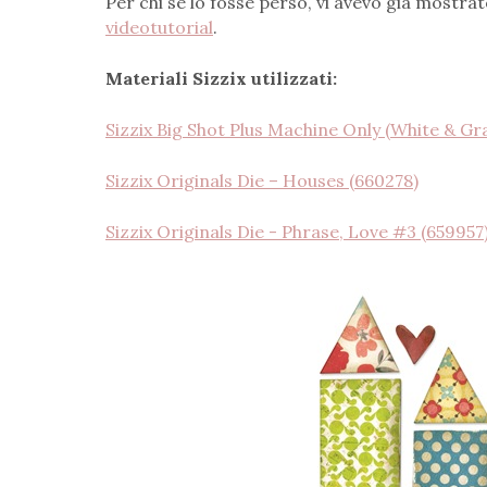
Per chi se lo fosse perso, vi avevo già mostra
videotutorial
.
Materiali Sizzix utilizzati:
Sizzix Big Shot Plus Machine Only (White & Gr
Sizzix Originals Die – Houses (660278)
Sizzix Originals Die - Phrase, Love #3 (659957