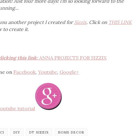
tion! Just four more days! I'm so looking forward to the
nning...
you another project I created for
Sizzix
. Click on
THIS LINK
 to create it.
licking this link:
ANNA PROJECTS FOR SIZZIX
 me on
Facebook
,
Youtube
,
Google+
CI
DIY
DT SIZZIX
HOME DECOR