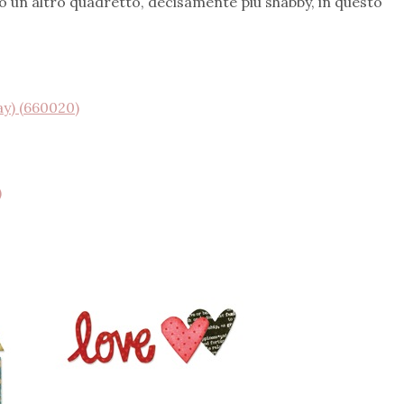
to un altro quadretto, decisamente più shabby, in questo
ay) (660020)
)