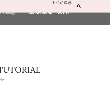
ser-agent
rate usage
LEARN MORE
GOT IT
 TUTORIAL
de