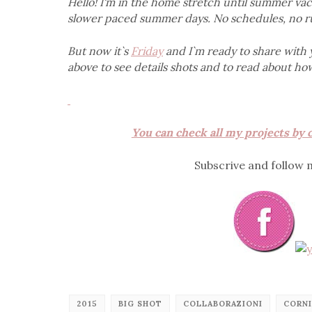
Hello! I'm in the home stretch until summer vaca
slower paced summer days. No schedules, no ru
But now it`s
Friday
and I`m ready to share with 
above to see details shots and to read about how
You can check all my projects by c
Subscrive and follow
2015
BIG SHOT
COLLABORAZIONI
CORNI