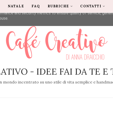
G
NATALE
FAQ
RUBRICHE
CONTATTI
liver its services and to analyze traffic. Your IP address and u
rmance and security metrics to ensure quality of service, gene
buse.
ATIVO - IDEE FAI DA TE E
n mondo incentrato su uno stile di vita semplice e handma