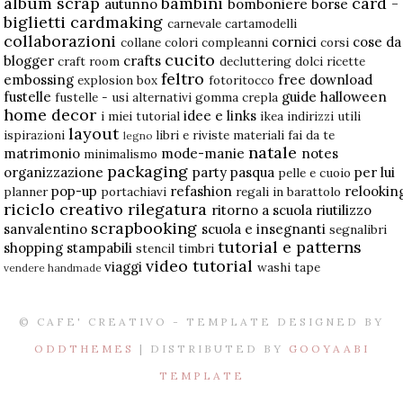
album scrap
bambini
card -
autunno
bomboniere
borse
biglietti
cardmaking
carnevale
cartamodelli
collaborazioni
cornici
cose da
collane
colori
compleanni
corsi
cucito
blogger
crafts
craft room
decluttering
dolci ricette
feltro
embossing
free download
explosion box
fotoritocco
fustelle
guide
halloween
fustelle - usi alternativi
gomma crepla
home decor
idee e links
i miei tutorial
ikea
indirizzi utili
layout
ispirazioni
libri e riviste
materiali fai da te
legno
natale
matrimonio
mode-manie
notes
minimalismo
packaging
organizzazione
party
pasqua
per lui
pelle e cuoio
pop-up
refashion
relookin
planner
portachiavi
regali in barattolo
riciclo creativo
rilegatura
ritorno a scuola
riutilizzo
scrapbooking
sanvalentino
scuola e insegnanti
segnalibri
tutorial e patterns
shopping
stampabili
stencil
timbri
video tutorial
viaggi
washi tape
vendere handmade
© CAFE' CREATIVO - TEMPLATE DESIGNED BY
ODDTHEMES
| DISTRIBUTED BY
GOOYAABI
TEMPLATE