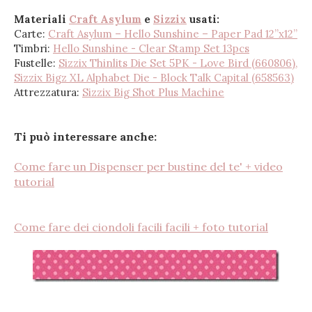
Materiali
Craft Asylum
e
Sizzix
usati:
Carte:
Craft Asylum – Hello Sunshine – Paper Pad 12”x12”
Timbri:
Hello Sunshine - Clear Stamp Set 13pcs
Fustelle:
Sizzix Thinlits Die Set 5PK - Love Bird (660806),
Sizzix Bigz XL Alphabet Die - Block Talk Capital (658563)
Attrezzatura:
Sizzix Big Shot Plus Machine
Ti può interessare anche:
Come fare un Dispenser per bustine del te' + video
tutorial
Come fare dei ciondoli facili facili + foto tutorial