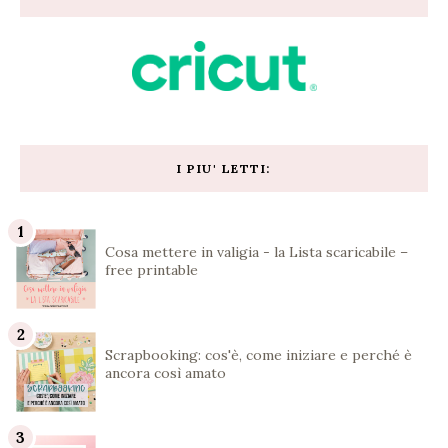
I PIU' LETTI:
Cosa mettere in valigia - la Lista scaricabile –
free printable
Scrapbooking: cos'è, come iniziare e perché è
ancora così amato