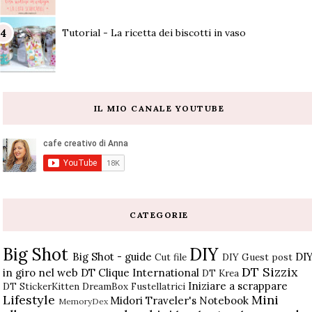
Tutorial - La ricetta dei biscotti in vaso
IL MIO CANALE YOUTUBE
CATEGORIE
Big Shot
DIY
Big Shot - guide
DI
Cut file
DIY Guest post
DT Sizzix
in giro nel web
DT Clique International
DT Krea
Iniziare a scrappare
DT StickerKitten
DreamBox
Fustellatrici
Lifestyle
Mini
Midori Traveler's Notebook
MemoryDex