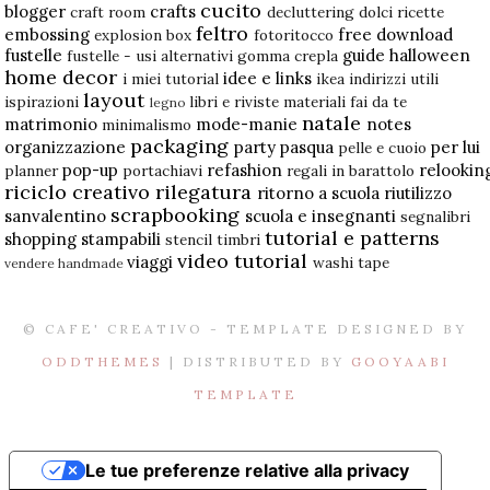
cucito
blogger
crafts
craft room
decluttering
dolci ricette
feltro
embossing
free download
explosion box
fotoritocco
fustelle
guide
halloween
fustelle - usi alternativi
gomma crepla
home decor
idee e links
i miei tutorial
ikea
indirizzi utili
layout
ispirazioni
libri e riviste
materiali fai da te
legno
natale
matrimonio
mode-manie
notes
minimalismo
packaging
organizzazione
party
pasqua
per lui
pelle e cuoio
pop-up
refashion
relookin
planner
portachiavi
regali in barattolo
riciclo creativo
rilegatura
ritorno a scuola
riutilizzo
scrapbooking
sanvalentino
scuola e insegnanti
segnalibri
tutorial e patterns
shopping
stampabili
stencil
timbri
video tutorial
viaggi
washi tape
vendere handmade
© CAFE' CREATIVO - TEMPLATE DESIGNED BY
ODDTHEMES
| DISTRIBUTED BY
GOOYAABI
TEMPLATE
Le tue preferenze relative alla privacy