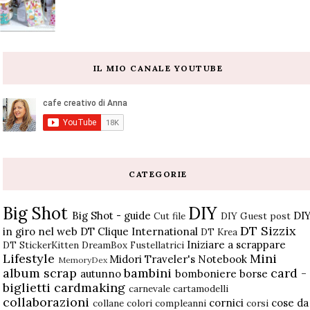
IL MIO CANALE YOUTUBE
CATEGORIE
Big Shot
DIY
Big Shot - guide
DI
Cut file
DIY Guest post
DT Sizzix
in giro nel web
DT Clique International
DT Krea
Iniziare a scrappare
DT StickerKitten
DreamBox
Fustellatrici
Lifestyle
Mini
Midori Traveler's Notebook
MemoryDex
album scrap
bambini
card -
autunno
bomboniere
borse
biglietti
cardmaking
carnevale
cartamodelli
collaborazioni
cornici
cose da
collane
colori
compleanni
corsi