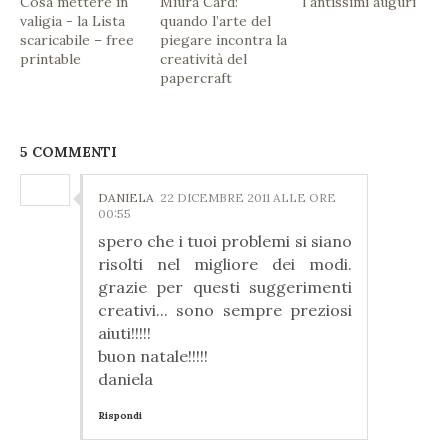
Cosa mettere in
Miura Card:
Tantissimi auguri
valigia - la Lista
quando l’arte del
scaricabile – free
piegare incontra la
printable
creatività del
papercraft
5 COMMENTI
DANIELA
22 DICEMBRE 2011 ALLE ORE
00:55
spero che i tuoi problemi si siano
risolti nel migliore dei modi.
grazie per questi suggerimenti
creativi... sono sempre preziosi
aiuti!!!!!
buon natale!!!!!
daniela
Rispondi