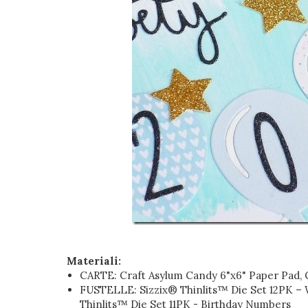
Materiali:
CARTE: Craft Asylum Candy 6"x6" Paper Pad, Co
FUSTELLE: Sizzix® Thinlits™ Die Set 12PK – W
Thinlits™ Die Set 11PK - Birthday Numbers