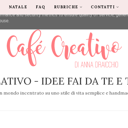
G
NATALE
FAQ
RUBRICHE
CONTATTI
liver its services and to analyze traffic. Your IP address and u
rmance and security metrics to ensure quality of service, gene
buse.
ATIVO - IDEE FAI DA TE E
n mondo incentrato su uno stile di vita semplice e handma