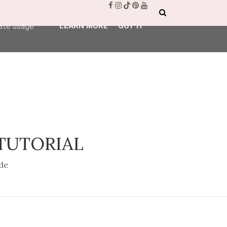
ser-agent
rate usage
LEARN MORE
GOT IT
 TUTORIAL
de