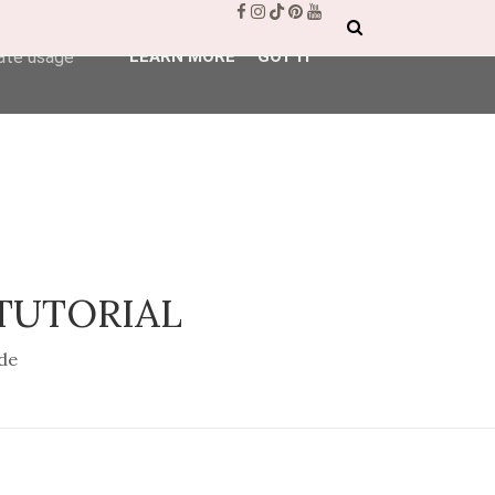
ser-agent
rate usage
LEARN MORE
GOT IT
 TUTORIAL
de