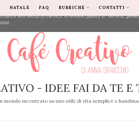
G
NATALE
FAQ
RUBRICHE
CONTATTI
liver its services and to analyze traffic. Your IP address and u
rmance and security metrics to ensure quality of service, gene
buse.
ATIVO - IDEE FAI DA TE E
n mondo incentrato su uno stile di vita semplice e handma