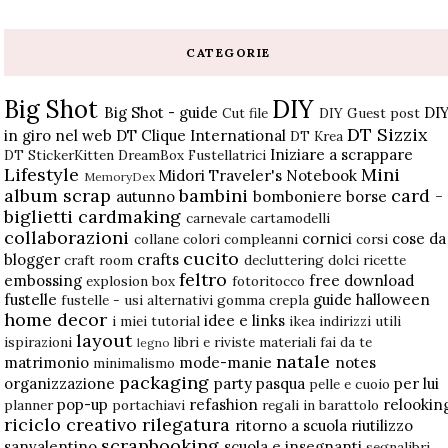
CATEGORIE
Big Shot
DIY
Big Shot - guide
DI
Cut file
DIY Guest post
DT Sizzix
in giro nel web
DT Clique International
DT Krea
Iniziare a scrappare
DT StickerKitten
DreamBox
Fustellatrici
Lifestyle
Mini
Midori Traveler's Notebook
MemoryDex
album scrap
bambini
card -
autunno
bomboniere
borse
biglietti
cardmaking
carnevale
cartamodelli
collaborazioni
cornici
cose da
collane
colori
compleanni
corsi
cucito
blogger
crafts
craft room
decluttering
dolci ricette
feltro
embossing
free download
explosion box
fotoritocco
fustelle
guide
halloween
fustelle - usi alternativi
gomma crepla
home decor
idee e links
i miei tutorial
ikea
indirizzi utili
layout
ispirazioni
libri e riviste
materiali fai da te
legno
natale
matrimonio
mode-manie
notes
minimalismo
packaging
organizzazione
party
pasqua
per lui
pelle e cuoio
pop-up
refashion
relookin
planner
portachiavi
regali in barattolo
riciclo creativo
rilegatura
ritorno a scuola
riutilizzo
scrapbooking
sanvalentino
scuola e insegnanti
segnalibri