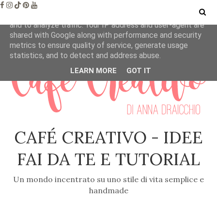
This site uses cookies from Google to deliver its services
and to analyze traffic. Your IP address and user-agent are
shared with Google along with performance and security
metrics to ensure quality of service, generate usage
statistics, and to detect and address abuse.
LEARN MORE
GOT IT
CAFÉ CREATIVO - IDEE
FAI DA TE E TUTORIAL
Un mondo incentrato su uno stile di vita semplice e
handmade