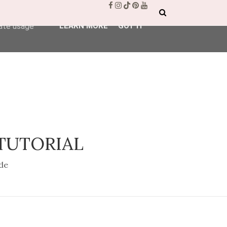
ser-agent
rate usage
LEARN MORE
GOT IT
 TUTORIAL
de