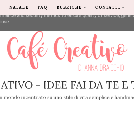
G
NATALE
FAQ
RUBRICHE
CONTATTI
liver its services and to analyze traffic. Your IP address and u
rmance and security metrics to ensure quality of service, gene
buse.
ATIVO - IDEE FAI DA TE E
n mondo incentrato su uno stile di vita semplice e handma