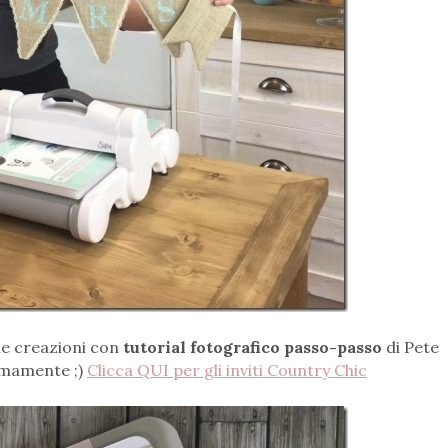
 le creazioni con
tutorial fotografico passo-passo
di Pete
timamente ;)
Clicca QUI per gli inviti Country Chic