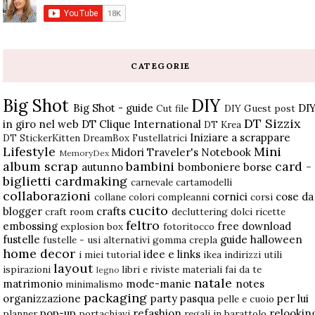
CATEGORIE
Big Shot
DIY
Big Shot - guide
DI
Cut file
DIY Guest post
DT Sizzix
in giro nel web
DT Clique International
DT Krea
Iniziare a scrappare
DT StickerKitten
DreamBox
Fustellatrici
Lifestyle
Mini
Midori Traveler's Notebook
MemoryDex
album scrap
bambini
card -
autunno
bomboniere
borse
biglietti
cardmaking
carnevale
cartamodelli
collaborazioni
cornici
cose da
collane
colori
compleanni
corsi
cucito
blogger
crafts
craft room
decluttering
dolci ricette
feltro
embossing
free download
explosion box
fotoritocco
fustelle
guide
halloween
fustelle - usi alternativi
gomma crepla
home decor
idee e links
i miei tutorial
ikea
indirizzi utili
layout
ispirazioni
libri e riviste
materiali fai da te
legno
natale
matrimonio
mode-manie
notes
minimalismo
packaging
organizzazione
party
pasqua
per lui
pelle e cuoio
pop-up
refashion
relookin
planner
portachiavi
regali in barattolo