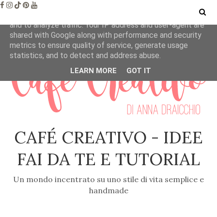
This site uses cookies from Google to deliver its services
and to analyze traffic. Your IP address and user-agent are
shared with Google along with performance and security
metrics to ensure quality of service, generate usage
statistics, and to detect and address abuse.
LEARN MORE
GOT IT
CAFÉ CREATIVO - IDEE
FAI DA TE E TUTORIAL
Un mondo incentrato su uno stile di vita semplice e
handmade