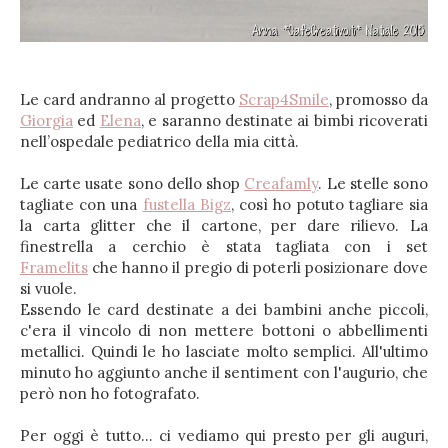
Le card andranno al progetto
Scrap4Smile
, promosso da
Giorgia
ed
Elena
, e saranno destinate ai bimbi ricoverati
nell’ospedale pediatrico della mia città.
Le carte usate sono dello shop
Creafamly
. Le stelle sono
tagliate con una
fustella Bigz
, così ho potuto tagliare sia
la carta glitter che il cartone, per dare rilievo. La
finestrella a cerchio è stata tagliata con i set
Framelits
che hanno il pregio di poterli posizionare dove
si vuole.
Essendo le card destinate a dei bambini anche piccoli,
c'era il vincolo di non mettere bottoni o abbellimenti
metallici. Quindi le ho lasciate molto semplici. All'ultimo
minuto ho aggiunto anche il sentiment con l'augurio, che
però non ho fotografato.
Per oggi è tutto... ci vediamo qui presto per gli auguri,