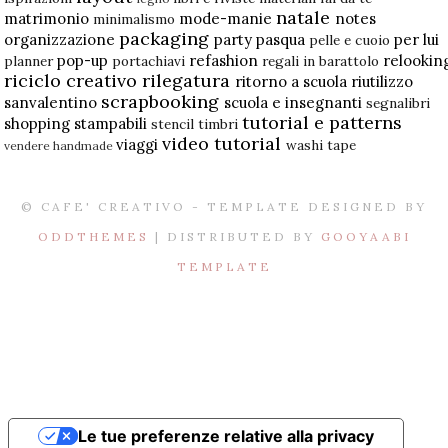
natale
matrimonio
mode-manie
notes
minimalismo
packaging
organizzazione
party
pasqua
per lui
pelle e cuoio
pop-up
refashion
relookin
planner
portachiavi
regali in barattolo
riciclo creativo
rilegatura
ritorno a scuola
riutilizzo
scrapbooking
sanvalentino
scuola e insegnanti
segnalibri
tutorial e patterns
shopping
stampabili
stencil
timbri
video tutorial
viaggi
washi tape
vendere handmade
© CAFE' CREATIVO - TEMPLATE DESIGNED BY
ODDTHEMES
| DISTRIBUTED BY
GOOYAABI
TEMPLATE
Le tue preferenze relative alla privacy