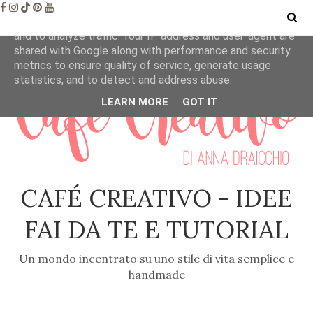
This site uses cookies from Google to deliver its services
and to analyze traffic. Your IP address and user-agent are
shared with Google along with performance and security
metrics to ensure quality of service, generate usage
statistics, and to detect and address abuse.
LEARN MORE
GOT IT
CAFÉ CREATIVO - IDEE
FAI DA TE E TUTORIAL
Un mondo incentrato su uno stile di vita semplice e
handmade