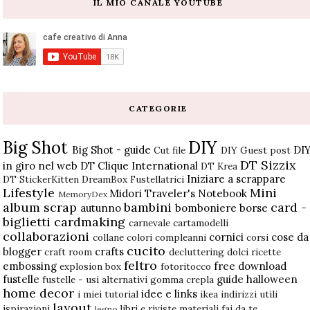
IL MIO CANALE YOUTUBE
CATEGORIE
Big Shot
DIY
Big Shot - guide
DI
Cut file
DIY Guest post
DT Sizzix
in giro nel web
DT Clique International
DT Krea
Iniziare a scrappare
DT StickerKitten
DreamBox
Fustellatrici
Lifestyle
Mini
Midori Traveler's Notebook
MemoryDex
album scrap
bambini
card -
autunno
bomboniere
borse
biglietti
cardmaking
carnevale
cartamodelli
collaborazioni
cornici
cose da
collane
colori
compleanni
corsi
cucito
blogger
crafts
craft room
decluttering
dolci ricette
feltro
embossing
free download
explosion box
fotoritocco
fustelle
guide
halloween
fustelle - usi alternativi
gomma crepla
home decor
idee e links
i miei tutorial
ikea
indirizzi utili
layout
ispirazioni
libri e riviste
materiali fai da te
legno