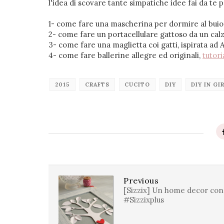
l'idea di scovare tante simpatiche idee fai da te p
1- come fare una mascherina per dormire al bui
2- come fare un portacellulare gattoso da un cal
3- come fare una maglietta coi gatti, ispirata ad
4- come fare ballerine allegre ed originali,
tutori
2015
CRAFTS
CUCITO
DIY
DIY IN GI
Previous
[Sizzix] Un home decor con
#Sizzixplus