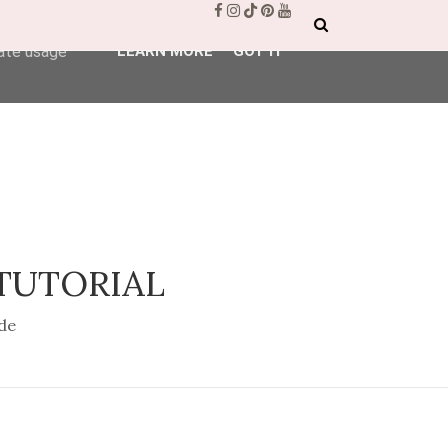
ser-agent
rate usage
LEARN MORE
GOT IT
 TUTORIAL
de