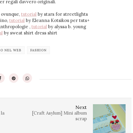
er regali davvero originali.
o ovunque,
tutorial
by stars for streetlights
zino,
tutorial
by Eleanna Kotsikou per tuts+
 Anthropologie ,
tutorial
by alyssa b. young
al
by sweat shirt dress shirt
RO NEL WEB
FASHION
Next
 la
[Craft Asylum] Mini album
scrap