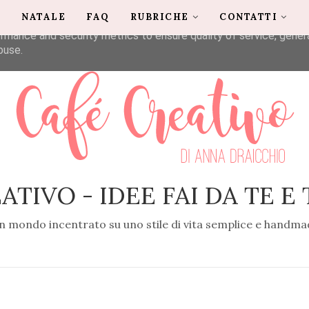
G
NATALE
FAQ
RUBRICHE
CONTATTI
liver its services and to analyze traffic. Your IP address and u
rmance and security metrics to ensure quality of service, gene
buse.
ATIVO - IDEE FAI DA TE E
n mondo incentrato su uno stile di vita semplice e handma