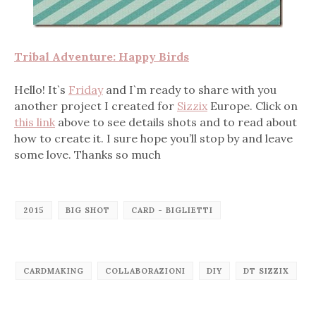
Tribal Adventure: Happy Birds
Hello! It`s
Friday
and I`m ready to share with you
another project I created for
Sizzix
Europe. Click on
this link
above to see details shots and to read about
how to create it. I sure hope you’ll stop by and leave
some love. Thanks so much
2015
BIG SHOT
CARD - BIGLIETTI
CARDMAKING
COLLABORAZIONI
DIY
DT SIZZIX