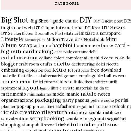
CATEGORIE
Big Shot
DIY
Big Shot - guide
DI
Cut file
DIY Guest post
DT Sizzix
in giro nel web
DT Clique International
DT Krea
Iniziare a scrappare
DT StickerKitten
DreamBox
Fustellatrici
Lifestyle
Mini
Midori Traveler's Notebook
MemoryDex
album scrap
bambini
card -
autunno
bomboniere
borse
biglietti
cardmaking
carnevale
cartamodelli
collaborazioni
cornici
cose da
collane
colori
compleanni
corsi
cucito
blogger
crafts
craft room
decluttering
dolci ricette
feltro
embossing
free download
explosion box
fotoritocco
fustelle
guide
halloween
fustelle - usi alternativi
gomma crepla
home decor
idee e links
i miei tutorial
ikea
indirizzi utili
layout
ispirazioni
libri e riviste
materiali fai da te
legno
natale
matrimonio
mode-manie
notes
minimalismo
packaging
organizzazione
party
pasqua
per lui
pelle e cuoio
pop-up
refashion
relookin
planner
portachiavi
regali in barattolo
riciclo creativo
rilegatura
ritorno a scuola
riutilizzo
scrapbooking
sanvalentino
scuola e insegnanti
segnalibri
tutorial e patterns
shopping
stampabili
stencil
timbri
video tutorial
viaggi