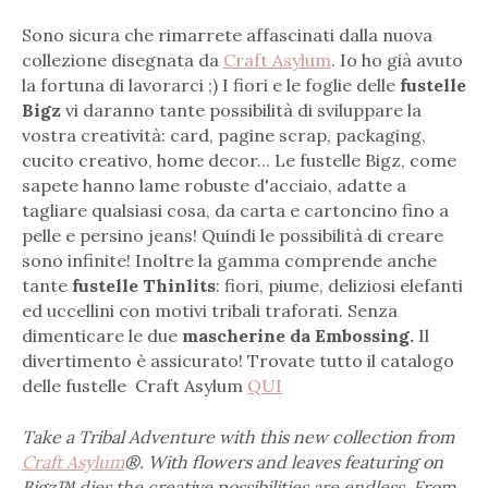
Sono sicura che rimarrete affascinati dalla nuova
collezione disegnata da
Craft Asylum
. Io ho già avuto
la fortuna di lavorarci ;) I fiori e le foglie delle
fustelle
Bigz
vi daranno tante possibilità di sviluppare la
vostra creatività: card, pagine scrap, packaging,
cucito creativo, home decor... Le fustelle Bigz, come
sapete hanno lame robuste d'acciaio, adatte a
tagliare qualsiasi cosa, da carta e cartoncino fino a
pelle e persino jeans! Quindi le possibilità di creare
sono infinite! Inoltre la gamma comprende anche
tante
fustelle Thinlits
: fiori, piume, deliziosi elefanti
ed uccellini con motivi tribali traforati. Senza
dimenticare le due
mascherine da Embossing.
Il
divertimento è assicurato! Trovate tutto il catalogo
delle fustelle Craft Asylum
QUI
Take a Tribal Adventure with this new collection from
Craft Asylum
®. With flowers and leaves featuring on
Bigz™ dies the creative possibilities are endless. From