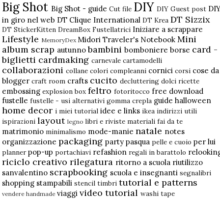
Big Shot
DIY
Big Shot - guide
DI
Cut file
DIY Guest post
DT Sizzix
in giro nel web
DT Clique International
DT Krea
Iniziare a scrappare
DT StickerKitten
DreamBox
Fustellatrici
Lifestyle
Mini
Midori Traveler's Notebook
MemoryDex
album scrap
bambini
card -
autunno
bomboniere
borse
biglietti
cardmaking
carnevale
cartamodelli
collaborazioni
cornici
cose da
collane
colori
compleanni
corsi
cucito
blogger
crafts
craft room
decluttering
dolci ricette
feltro
embossing
free download
explosion box
fotoritocco
fustelle
guide
halloween
fustelle - usi alternativi
gomma crepla
home decor
idee e links
i miei tutorial
ikea
indirizzi utili
layout
ispirazioni
libri e riviste
materiali fai da te
legno
natale
matrimonio
mode-manie
notes
minimalismo
packaging
organizzazione
party
pasqua
per lui
pelle e cuoio
pop-up
refashion
relookin
planner
portachiavi
regali in barattolo
riciclo creativo
rilegatura
ritorno a scuola
riutilizzo
scrapbooking
sanvalentino
scuola e insegnanti
segnalibri
tutorial e patterns
shopping
stampabili
stencil
timbri
video tutorial
viaggi
washi tape
vendere handmade