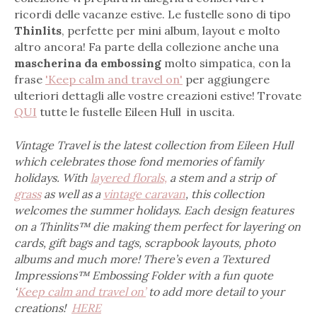
ricordi delle vacanze estive. Le fustelle sono di tipo
Thinlits
, perfette per mini album, layout e molto
altro ancora! Fa parte della collezione anche una
mascherina da embossing
molto simpatica, con la
frase
'Keep calm and travel on'
per aggiungere
ulteriori dettagli alle vostre creazioni estive! Trovate
QUI
tutte le fustelle Eileen Hull in uscita.
Vintage Travel is the latest collection from Eileen Hull
which celebrates those fond memories of family
holidays. With
layered florals,
a stem and a strip of
grass
as well as a
vintage caravan
, this collection
welcomes the summer holidays. Each design features
on a Thinlits™ die making them perfect for layering on
cards, gift bags and tags, scrapbook layouts, photo
albums and much more! There’s even a Textured
Impressions™ Embossing Folder with a fun quote
‘
Keep calm and travel on’
to add more detail to your
creations!
HERE