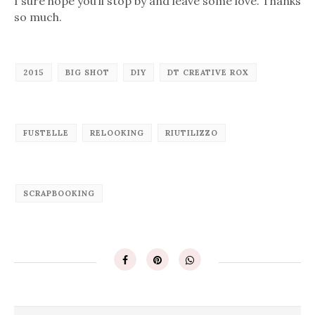
I sure hope you’ll stop by and leave some love. Thanks
so much.
2015
BIG SHOT
DIY
DT CREATIVE ROX
FUSTELLE
RELOOKING
RIUTILIZZO
SCRAPBOOKING