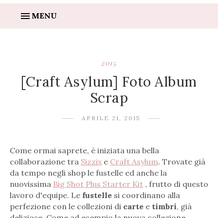
MENU
2015
[Craft Asylum] Foto Album
Scrap
APRILE 21, 2015
Come ormai saprete, è iniziata una bella
collaborazione tra
Sizzix
e
Craft Asylum
. Trovate già
da tempo negli shop le fustelle ed anche la
nuovissima
Big Shot Plus Starter Kit
, frutto di questo
lavoro d'equipe. Le
fustelle
si coordinano alla
perfezione con le collezioni di
carte
e
timbri
, già
deliziose. Come ad esempio la nuova collezione