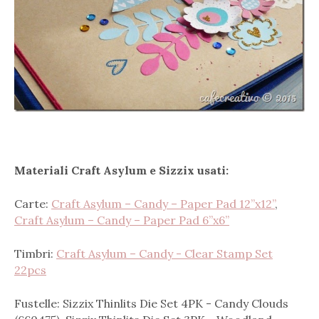
Materiali Craft Asylum e Sizzix usati:
Carte:
Craft Asylum – Candy – Paper Pad 12”x12”
,
Craft Asylum – Candy – Paper Pad 6”x6”
Timbri:
Craft Asylum – Candy - Clear Stamp Set
22pcs
Fustelle: Sizzix Thinlits Die Set 4PK - Candy Clouds