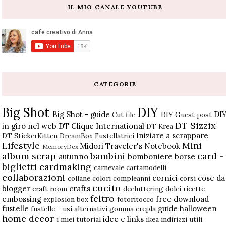
IL MIO CANALE YOUTUBE
CATEGORIE
Big Shot
DIY
Big Shot - guide
DI
Cut file
DIY Guest post
DT Sizzix
in giro nel web
DT Clique International
DT Krea
Iniziare a scrappare
DT StickerKitten
DreamBox
Fustellatrici
Lifestyle
Mini
Midori Traveler's Notebook
MemoryDex
album scrap
bambini
card -
autunno
bomboniere
borse
biglietti
cardmaking
carnevale
cartamodelli
collaborazioni
cornici
cose da
collane
colori
compleanni
corsi
cucito
blogger
crafts
craft room
decluttering
dolci ricette
feltro
embossing
free download
explosion box
fotoritocco
fustelle
guide
halloween
fustelle - usi alternativi
gomma crepla
home decor
idee e links
i miei tutorial
ikea
indirizzi utili