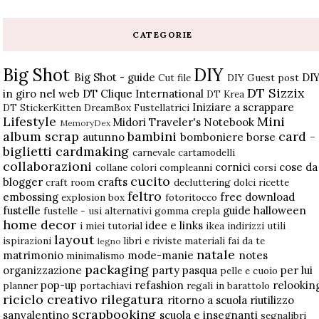
CATEGORIE
Big Shot
DIY
Big Shot - guide
DI
Cut file
DIY Guest post
DT Sizzix
in giro nel web
DT Clique International
DT Krea
Iniziare a scrappare
DT StickerKitten
DreamBox
Fustellatrici
Lifestyle
Mini
Midori Traveler's Notebook
MemoryDex
album scrap
bambini
card -
autunno
bomboniere
borse
biglietti
cardmaking
carnevale
cartamodelli
collaborazioni
cornici
cose da
collane
colori
compleanni
corsi
cucito
blogger
crafts
craft room
decluttering
dolci ricette
feltro
embossing
free download
explosion box
fotoritocco
fustelle
guide
halloween
fustelle - usi alternativi
gomma crepla
home decor
idee e links
i miei tutorial
ikea
indirizzi utili
layout
ispirazioni
libri e riviste
materiali fai da te
legno
natale
matrimonio
mode-manie
notes
minimalismo
packaging
organizzazione
party
pasqua
per lui
pelle e cuoio
pop-up
refashion
relookin
planner
portachiavi
regali in barattolo
riciclo creativo
rilegatura
ritorno a scuola
riutilizzo
scrapbooking
sanvalentino
scuola e insegnanti
segnalibri