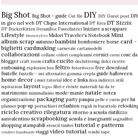
Big Shot
DIY
Big Shot - guide
DI
Cut file
DIY Guest post
DT Sizzix
in giro nel web
DT Clique International
DT Krea
Iniziare a scrappare
DT StickerKitten
DreamBox
Fustellatrici
Lifestyle
Mini
Midori Traveler's Notebook
MemoryDex
album scrap
bambini
card -
autunno
bomboniere
borse
biglietti
cardmaking
carnevale
cartamodelli
collaborazioni
cornici
cose da
collane
colori
compleanni
corsi
cucito
blogger
crafts
craft room
decluttering
dolci ricette
feltro
embossing
free download
explosion box
fotoritocco
fustelle
guide
halloween
fustelle - usi alternativi
gomma crepla
home decor
idee e links
i miei tutorial
ikea
indirizzi utili
layout
ispirazioni
libri e riviste
materiali fai da te
legno
natale
matrimonio
mode-manie
notes
minimalismo
packaging
organizzazione
party
pasqua
per lui
pelle e cuoio
pop-up
refashion
relookin
planner
portachiavi
regali in barattolo
riciclo creativo
rilegatura
ritorno a scuola
riutilizzo
scrapbooking
sanvalentino
scuola e insegnanti
segnalibri
tutorial e patterns
shopping
stampabili
stencil
timbri
video tutorial
viaggi
washi tape
vendere handmade