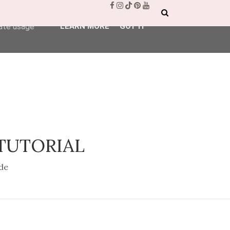
ser-agent
rate usage
LEARN MORE
GOT IT
 TUTORIAL
de