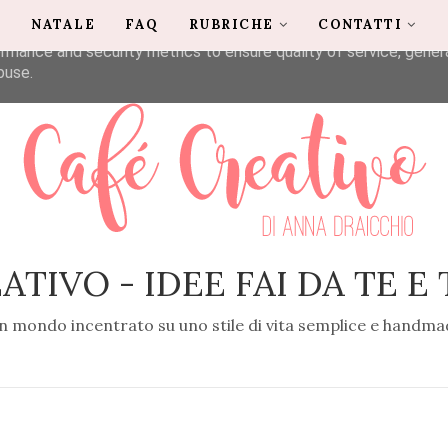
G
NATALE
FAQ
RUBRICHE
CONTATTI
liver its services and to analyze traffic. Your IP address and u
rmance and security metrics to ensure quality of service, gene
buse.
ATIVO - IDEE FAI DA TE E
n mondo incentrato su uno stile di vita semplice e handma