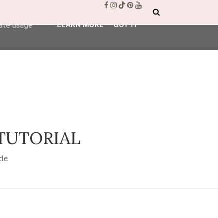
ser-agent
rate usage
LEARN MORE
GOT IT
 TUTORIAL
de