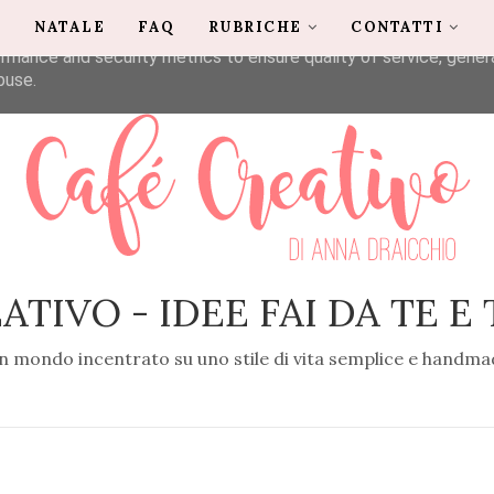
G
NATALE
FAQ
RUBRICHE
CONTATTI
liver its services and to analyze traffic. Your IP address and u
rmance and security metrics to ensure quality of service, gene
buse.
ATIVO - IDEE FAI DA TE E
n mondo incentrato su uno stile di vita semplice e handma