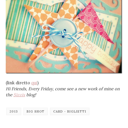
(link diretto
qui
)
Hi Friends, Every Friday, come see a new work of mine on
the
Sizzix
blog!
2013
BIG SHOT
CARD - BIGLIETTI