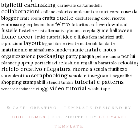
biglietti
cardmaking
carnevale
cartamodelli
collaborazioni
cornici
cose da
collane
colori
compleanni
corsi
cucito
blogger
crafts
craft room
decluttering
dolci ricette
feltro
embossing
free download
explosion box
fotoritocco
fustelle
guide
halloween
fustelle - usi alternativi
gomma crepla
home decor
idee e links
i miei tutorial
ikea
indirizzi utili
layout
ispirazioni
libri e riviste
materiali fai da te
legno
natale
matrimonio
mode-manie
notes
minimalismo
packaging
organizzazione
party
pasqua
per lui
pelle e cuoio
pop-up
refashion
relookin
planner
portachiavi
regali in barattolo
riciclo creativo
rilegatura
ritorno a scuola
riutilizzo
scrapbooking
sanvalentino
scuola e insegnanti
segnalibri
tutorial e patterns
shopping
stampabili
stencil
timbri
video tutorial
viaggi
washi tape
vendere handmade
© CAFE' CREATIVO - TEMPLATE DESIGNED BY
ODDTHEMES
| DISTRIBUTED BY
GOOYAABI
TEMPLATE