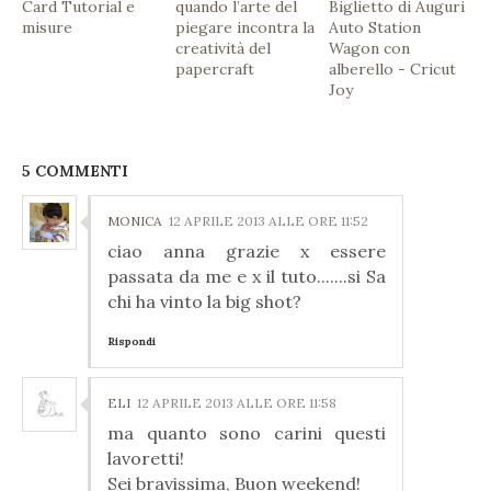
Card Tutorial e
quando l’arte del
Biglietto di Auguri
misure
piegare incontra la
Auto Station
creatività del
Wagon con
papercraft
alberello - Cricut
Joy
5 COMMENTI
MONICA
12 APRILE 2013 ALLE ORE 11:52
ciao anna grazie x essere
passata da me e x il tuto.......si Sa
chi ha vinto la big shot?
Rispondi
ELI
12 APRILE 2013 ALLE ORE 11:58
ma quanto sono carini questi
lavoretti!
Sei bravissima, Buon weekend!