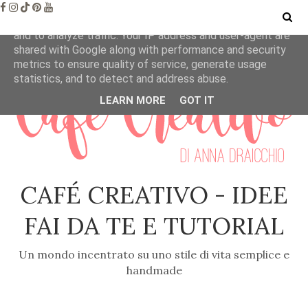
This site uses cookies from Google to deliver its services
and to analyze traffic. Your IP address and user-agent are
shared with Google along with performance and security
metrics to ensure quality of service, generate usage
statistics, and to detect and address abuse.
LEARN MORE
GOT IT
CAFÉ CREATIVO - IDEE
FAI DA TE E TUTORIAL
Un mondo incentrato su uno stile di vita semplice e
handmade