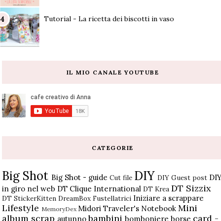
Tutorial - La ricetta dei biscotti in vaso
IL MIO CANALE YOUTUBE
CATEGORIE
Big Shot
DIY
Big Shot - guide
DI
Cut file
DIY Guest post
DT Sizzix
in giro nel web
DT Clique International
DT Krea
Iniziare a scrappare
DT StickerKitten
DreamBox
Fustellatrici
Lifestyle
Mini
Midori Traveler's Notebook
MemoryDex
album scrap
bambini
card -
autunno
bomboniere
borse