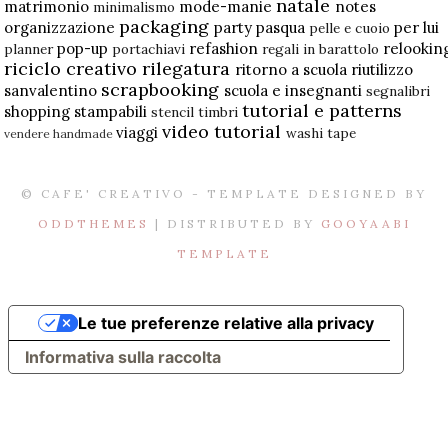
natale
matrimonio
mode-manie
notes
minimalismo
packaging
organizzazione
party
pasqua
per lui
pelle e cuoio
pop-up
refashion
relookin
planner
portachiavi
regali in barattolo
riciclo creativo
rilegatura
ritorno a scuola
riutilizzo
scrapbooking
sanvalentino
scuola e insegnanti
segnalibri
tutorial e patterns
shopping
stampabili
stencil
timbri
video tutorial
viaggi
washi tape
vendere handmade
© CAFE' CREATIVO - TEMPLATE DESIGNED BY
ODDTHEMES
| DISTRIBUTED BY
GOOYAABI
TEMPLATE
Le tue preferenze relative alla privacy
Informativa sulla raccolta