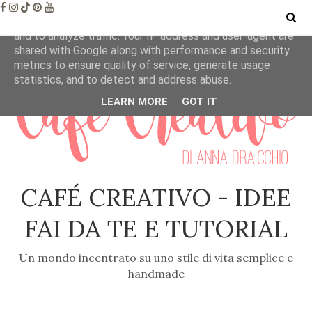
This site uses cookies from Google to deliver its services
and to analyze traffic. Your IP address and user-agent are
shared with Google along with performance and security
metrics to ensure quality of service, generate usage
statistics, and to detect and address abuse.
LEARN MORE
GOT IT
CAFÉ CREATIVO - IDEE
FAI DA TE E TUTORIAL
Un mondo incentrato su uno stile di vita semplice e
handmade