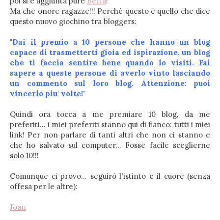
poi si è aggiunta pure
Betta
!
Ma che onore ragazze!!! Perchè questo è quello che dice
questo nuovo giochino tra bloggers:
"Dai il premio a 10 persone che hanno un blog
capace di trasmetterti gioia ed ispirazione, un blog
che ti faccia sentire bene quando lo visiti. Fai
sapere a queste persone di averlo vinto lasciando
un commento sul loro blog. Attenzione: puoi
vincerlo piu' volte!"
Quindi ora tocca a me premiare 10 blog, da me
preferiti... i miei preferiti stanno qui di fianco: tutti i miei
link! Per non parlare di tanti altri che non ci stanno e
che ho salvato sul computer... Fosse facile sceglierne
solo 10!!!
Comunque ci provo... seguirò l'istinto e il cuore (senza
offesa per le altre):
Joan