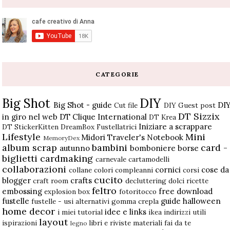
CATEGORIE
Big Shot
DIY
Big Shot - guide
DI
Cut file
DIY Guest post
DT Sizzix
in giro nel web
DT Clique International
DT Krea
Iniziare a scrappare
DT StickerKitten
DreamBox
Fustellatrici
Lifestyle
Mini
Midori Traveler's Notebook
MemoryDex
album scrap
bambini
card -
autunno
bomboniere
borse
biglietti
cardmaking
carnevale
cartamodelli
collaborazioni
cornici
cose da
collane
colori
compleanni
corsi
cucito
blogger
crafts
craft room
decluttering
dolci ricette
feltro
embossing
free download
explosion box
fotoritocco
fustelle
guide
halloween
fustelle - usi alternativi
gomma crepla
home decor
idee e links
i miei tutorial
ikea
indirizzi utili
layout
ispirazioni
libri e riviste
materiali fai da te
legno