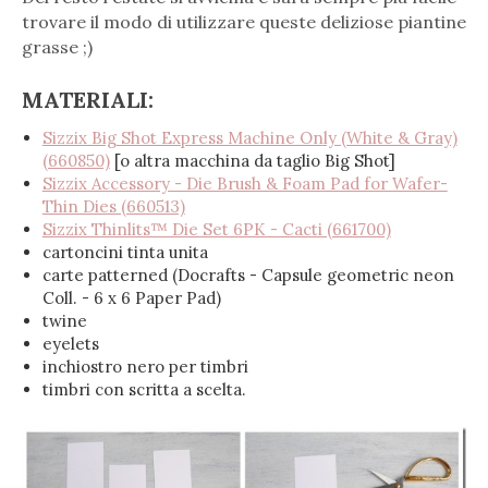
trovare il modo di utilizzare queste deliziose piantine
grasse ;)
MATERIALI
:
Sizzix Big Shot Express Machine Only (White & Gray)
(660850)
[o altra macchina da taglio Big Shot]
Sizzix Accessory - Die Brush & Foam Pad for Wafer-
Thin Dies (660513)
Sizzix Thinlits™ Die Set 6PK - Cacti (661700)
cartoncini tinta unita
carte patterned (Docrafts - Capsule geometric neon
Coll. - 6 x 6 Paper Pad)
twine
eyelets
inchiostro nero per timbri
timbri con scritta a scelta.