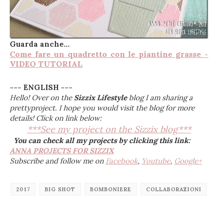
Guarda anche...
Come fare un quadretto con le piantine grasse -
VIDEO TUTORIAL
--- ENGLISH ---
Hello! Over on the
Sizzix Lifestyle
blog I am sharing a
prettyproject.
I hope you would visit the blog for more
details! Click on link below:
***See my project on the Sizzix blog***
You can check all my projects by clicking this link:
ANNA PROJECTS FOR SIZZIX
Subscribe and follow me on
Facebook
,
Youtube
,
Google+
2017
BIG SHOT
BOMBONIERE
COLLABORAZIONI