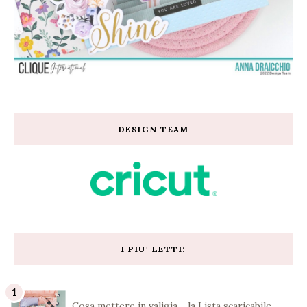
DESIGN TEAM
I PIU' LETTI:
Cosa mettere in valigia - la Lista scaricabile –