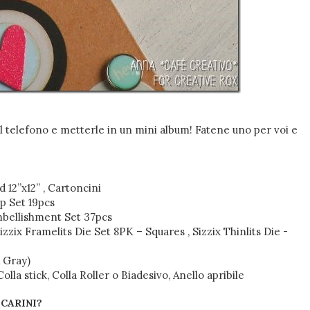
al telefono e metterle in un mini album! Fatene uno per voi e
12”x12” , Cartoncini
p Set 19pcs
mbellishment Set 37pcs
Sizzix Framelits Die Set 8PK – Squares , Sizzix Thinlits Die -
& Gray)
olla stick, Colla Roller o Biadesivo, Anello apribile
 CARINI?