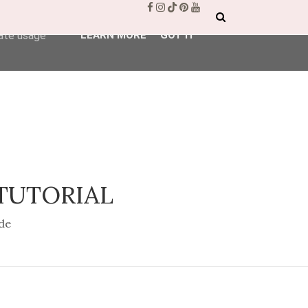
ser-agent
rate usage
LEARN MORE
GOT IT
 TUTORIAL
de