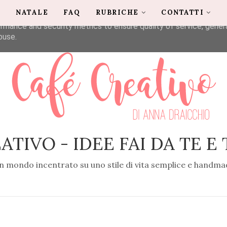
G
NATALE
FAQ
RUBRICHE
CONTATTI
liver its services and to analyze traffic. Your IP address and u
rmance and security metrics to ensure quality of service, gene
buse.
ATIVO - IDEE FAI DA TE E
n mondo incentrato su uno stile di vita semplice e handma