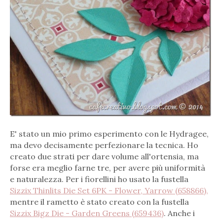
E' stato un mio primo esperimento con le Hydragee,
ma devo decisamente perfezionare la tecnica. Ho
creato due strati per dare volume all'ortensia, ma
forse era meglio farne tre, per avere più uniformità
e naturalezza. Per i fiorellini ho usato la fustella
Sizzix Thinlits Die Set 6PK - Flower, Yarrow (658866),
mentre il rametto è stato creato con la fustella
Sizzix Bigz Die - Garden Greens (659436)
. Anche i