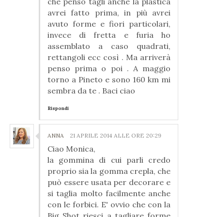
che penso tagli anche la plastica
avrei fatto prima, in più avrei
avuto forme e fiori particolari,
invece di fretta e furia ho
assemblato a caso quadrati,
rettangoli ecc così . Ma arriverà
penso prima o poi . A maggio
torno a Pineto e sono 160 km mi
sembra da te . Baci ciao
Rispondi
ANNA
21 APRILE 2014 ALLE ORE 20:29
Ciao Monica,
la gommina di cui parli credo
proprio sia la gomma crepla, che
può essere usata per decorare e
si taglia molto facilmente anche
con le forbici. E' ovvio che con la
Big Shot riesci a tagliare forme