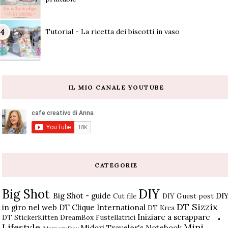
Tutorial - La ricetta dei biscotti in vaso
IL MIO CANALE YOUTUBE
CATEGORIE
Big Shot
DIY
Big Shot - guide
DI
Cut file
DIY Guest post
DT Sizzix
in giro nel web
DT Clique International
DT Krea
Iniziare a scrappare
DT StickerKitten
DreamBox
Fustellatrici
Lifestyle
Mini
Midori Traveler's Notebook