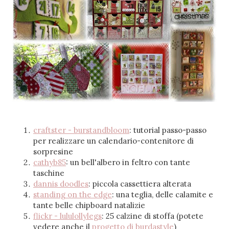
craftster - burstandbloom
: tutorial passo-passo
per realizzare un calendario-contenitore di
sorpresine
cathyb85
: un bell'albero in feltro con tante
taschine
dannis doodles
: piccola cassettiera alterata
standing on the edge
: una teglia, delle calamite e
tante belle chipboard natalizie
flickr - lululollylegs
: 25 calzine di stoffa (potete
vedere anche il
progetto di burdastyle
)