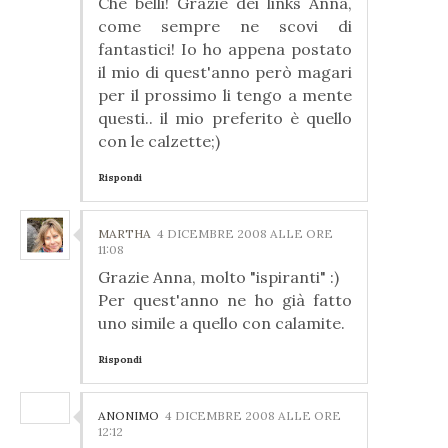
Che belli! Grazie dei links Anna,
come sempre ne scovi di
fantastici! Io ho appena postato
il mio di quest'anno però magari
per il prossimo li tengo a mente
questi.. il mio preferito è quello
con le calzette;)
Rispondi
MARTHA
4 DICEMBRE 2008 ALLE ORE
11:08
Grazie Anna, molto "ispiranti" :)
Per quest'anno ne ho già fatto
uno simile a quello con calamite.
Rispondi
ANONIMO
4 DICEMBRE 2008 ALLE ORE
12:12