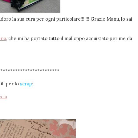
adoro la sua cura per ogni particolare!!!!!!! Grazie Manu, lo sai
ina
, che mi ha portato tutto il malloppo acquistato per me da
*************************
ili per lo
scrap
:
ecia