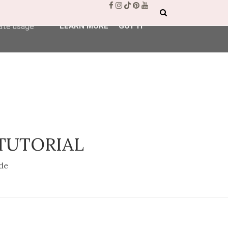
ser-agent
rate usage
LEARN MORE
GOT IT
 TUTORIAL
de