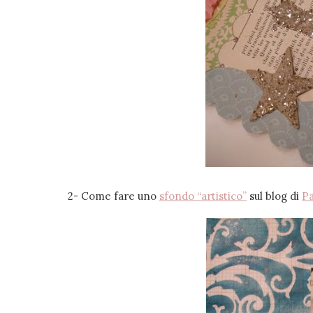
2- Come fare uno
sfondo “artistico”
sul blog di
P