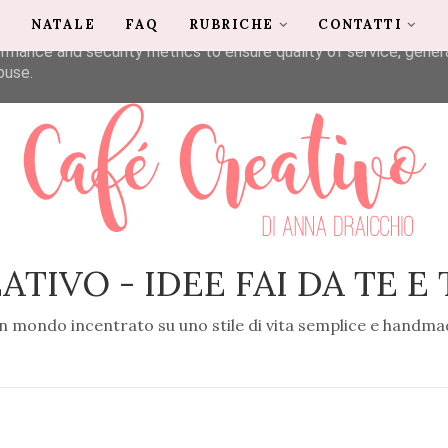
G
NATALE
FAQ
RUBRICHE
CONTATTI
liver its services and to analyze traffic. Your IP address and u
rmance and security metrics to ensure quality of service, gene
buse.
ATIVO - IDEE FAI DA TE E
n mondo incentrato su uno stile di vita semplice e handma