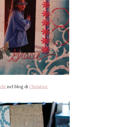
rchi
nel blog di
Christine