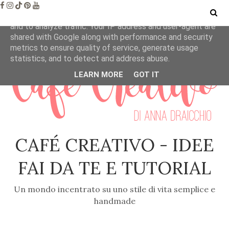
This site uses cookies from Google to deliver its services
and to analyze traffic. Your IP address and user-agent are
shared with Google along with performance and security
metrics to ensure quality of service, generate usage
statistics, and to detect and address abuse.
LEARN MORE
GOT IT
CAFÉ CREATIVO - IDEE
FAI DA TE E TUTORIAL
Un mondo incentrato su uno stile di vita semplice e
handmade