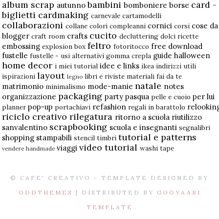
album scrap
bambini
card -
autunno
bomboniere
borse
biglietti
cardmaking
carnevale
cartamodelli
collaborazioni
cornici
cose da
collane
colori
compleanni
corsi
cucito
blogger
crafts
craft room
decluttering
dolci ricette
feltro
embossing
free download
explosion box
fotoritocco
fustelle
guide
halloween
fustelle - usi alternativi
gomma crepla
home decor
idee e links
i miei tutorial
ikea
indirizzi utili
layout
ispirazioni
libri e riviste
materiali fai da te
legno
natale
matrimonio
mode-manie
notes
minimalismo
packaging
organizzazione
party
pasqua
per lui
pelle e cuoio
pop-up
refashion
relookin
planner
portachiavi
regali in barattolo
riciclo creativo
rilegatura
ritorno a scuola
riutilizzo
scrapbooking
sanvalentino
scuola e insegnanti
segnalibri
tutorial e patterns
shopping
stampabili
stencil
timbri
video tutorial
viaggi
washi tape
vendere handmade
© CAFE' CREATIVO - TEMPLATE DESIGNED BY
ODDTHEMES
| DISTRIBUTED BY
GOOYAABI
TEMPLATE