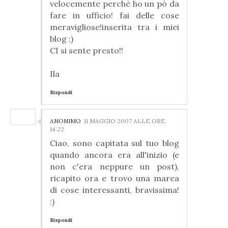
velocemente perchè ho un pò da
fare in ufficio! fai delle cose
meravigliose!inserita tra i miei
blog ;)
CI si sente presto!!
Ila
Rispondi
ANONIMO
11 MAGGIO 2007 ALLE ORE
14:22
Ciao, sono capitata sul tuo blog
quando ancora era all'inizio (e
non c'era neppure un post),
ricapito ora e trovo una marea
di cose interessanti, bravissima!
:)
Rispondi