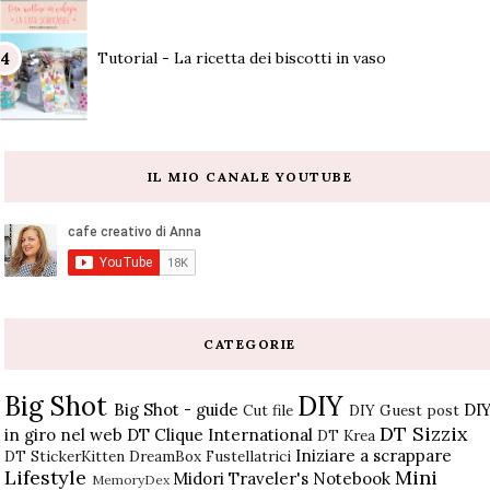
Tutorial - La ricetta dei biscotti in vaso
IL MIO CANALE YOUTUBE
CATEGORIE
Big Shot
DIY
Big Shot - guide
DI
Cut file
DIY Guest post
DT Sizzix
in giro nel web
DT Clique International
DT Krea
Iniziare a scrappare
DT StickerKitten
DreamBox
Fustellatrici
Lifestyle
Mini
Midori Traveler's Notebook
MemoryDex