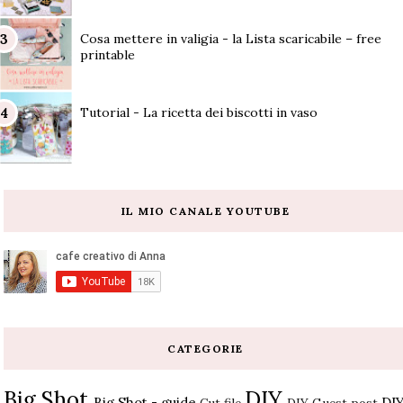
Cosa mettere in valigia - la Lista scaricabile – free
printable
Tutorial - La ricetta dei biscotti in vaso
IL MIO CANALE YOUTUBE
CATEGORIE
Big Shot
DIY
Big Shot - guide
DI
Cut file
DIY Guest post