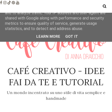
This site uses cookies from Google to deliver its services
and to analyze traffic. Your IP address and user-agent are
shared with Google along with performance and security
metrics to ensure quality of service, generate usage
statistics, and to detect and address abuse.
LEARN MORE
GOT IT
CAFÉ CREATIVO - IDEE
FAI DA TE E TUTORIAL
Un mondo incentrato su uno stile di vita semplice e
handmade