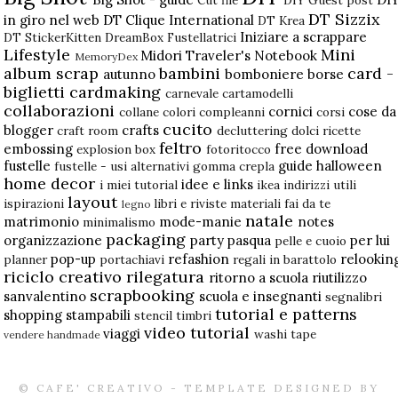
DT Sizzix
in giro nel web
DT Clique International
DT Krea
Iniziare a scrappare
DT StickerKitten
DreamBox
Fustellatrici
Lifestyle
Mini
Midori Traveler's Notebook
MemoryDex
album scrap
bambini
card -
autunno
bomboniere
borse
biglietti
cardmaking
carnevale
cartamodelli
collaborazioni
cornici
cose da
collane
colori
compleanni
corsi
cucito
blogger
crafts
craft room
decluttering
dolci ricette
feltro
embossing
free download
explosion box
fotoritocco
fustelle
guide
halloween
fustelle - usi alternativi
gomma crepla
home decor
idee e links
i miei tutorial
ikea
indirizzi utili
layout
ispirazioni
libri e riviste
materiali fai da te
legno
natale
matrimonio
mode-manie
notes
minimalismo
packaging
organizzazione
party
pasqua
per lui
pelle e cuoio
pop-up
refashion
relookin
planner
portachiavi
regali in barattolo
riciclo creativo
rilegatura
ritorno a scuola
riutilizzo
scrapbooking
sanvalentino
scuola e insegnanti
segnalibri
tutorial e patterns
shopping
stampabili
stencil
timbri
video tutorial
viaggi
washi tape
vendere handmade
© CAFE' CREATIVO - TEMPLATE DESIGNED BY