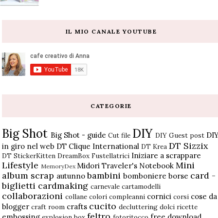
IL MIO CANALE YOUTUBE
CATEGORIE
Big Shot
DIY
Big Shot - guide
DI
Cut file
DIY Guest post
DT Sizzix
in giro nel web
DT Clique International
DT Krea
Iniziare a scrappare
DT StickerKitten
DreamBox
Fustellatrici
Lifestyle
Mini
Midori Traveler's Notebook
MemoryDex
album scrap
bambini
card -
autunno
bomboniere
borse
biglietti
cardmaking
carnevale
cartamodelli
collaborazioni
cornici
cose da
collane
colori
compleanni
corsi
cucito
blogger
crafts
craft room
decluttering
dolci ricette
feltro
embossing
free download
explosion box
fotoritocco