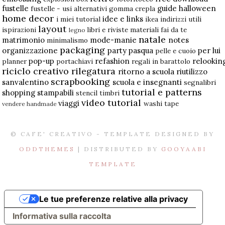
fustelle
guide
halloween
fustelle - usi alternativi
gomma crepla
home decor
idee e links
i miei tutorial
ikea
indirizzi utili
layout
ispirazioni
libri e riviste
materiali fai da te
legno
natale
matrimonio
mode-manie
notes
minimalismo
packaging
organizzazione
party
pasqua
per lui
pelle e cuoio
pop-up
refashion
relookin
planner
portachiavi
regali in barattolo
riciclo creativo
rilegatura
ritorno a scuola
riutilizzo
scrapbooking
sanvalentino
scuola e insegnanti
segnalibri
tutorial e patterns
shopping
stampabili
stencil
timbri
video tutorial
viaggi
washi tape
vendere handmade
© CAFE' CREATIVO - TEMPLATE DESIGNED BY
ODDTHEMES
| DISTRIBUTED BY
GOOYAABI
TEMPLATE
Le tue preferenze relative alla privacy
Informativa sulla raccolta