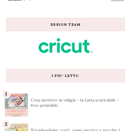
DESIGN TEAM
I PIU' LETTI:
Cosa mettere in valigia - la Lista scaricabile –
free printable
Scrapbooking: cos'è, come iniziare e perché è